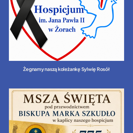
Żegnamy naszą koleżankę Sylwię Rosół