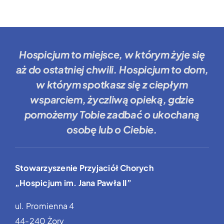
Hospicjum to miejsce
, w którym żyje się
aż do ostatniej chwili.
Hospicjum to dom
,
w którym spotkasz się z ciepłym
wsparciem, życzliwą opieką, gdzie
pomożemy Tobie
zadbać o ukochaną
osobę lub o Ciebie.
Stowarzyszenie Przyjaciół Chorych
„Hospicjum im. Jana Pawła II”
ul. Promienna 4
44-240 Żory