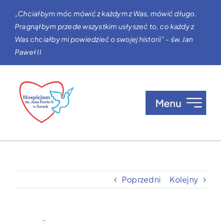
Przejdź
„Chciałbym móc mówić z każdym z Was, mówić długo.
do
Pragnąłbym przede wszystkim usłyszeć to, co każdy z
zawartości
Was chciałby mi powiedzieć o swojej historii” – św. Jan
Paweł II
Menu
O nas
Opieka w Hospicjum
Poprzedni
Kolejny
Zgłaszanie pacjentów