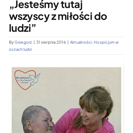
„Jesteśmy tutaj
Wypożyczalnia sprzętu medycznego
wszyscy z miłości do
Aktualności
ludzi”
By
Grzegorz
|
31 sierpnia 2016
|
Aktualności
,
Hospicjum w
Jak możesz nam pomóc?
oczach ludzi
Kontakt
Pokaż
większy
obrazek