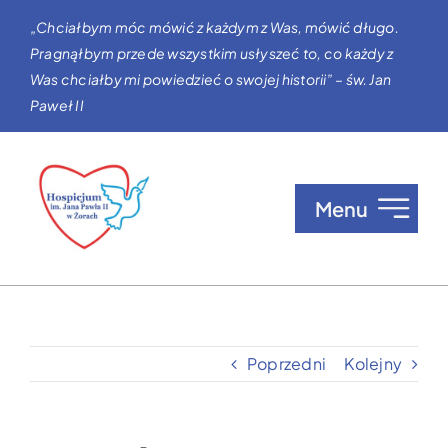
Przejdź
„Chciałbym móc mówić z każdym z Was, mówić długo.
do
Pragnąłbym przede wszystkim usłyszeć to, co każdy z
zawartości
Was chciałby mi powiedzieć o swojej historii” – św. Jan
Paweł II
Menu
O nas
Opieka w Hospicjum
Poprzedni
Kolejny
Zgłaszanie pacjentów