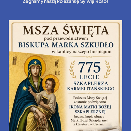
Żegnamy naszą koleżankę Sylwię Rosół