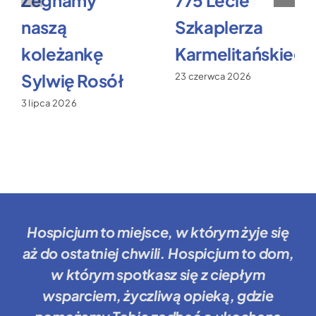
Żegnamy
775 Lecie
naszą
Szkaplerza
koleżankę
Karmelitańskiego
Sylwię Rosół
23 czerwca 2026
3 lipca 2026
Hospicjum to miejsce
, w którym żyje się
aż do ostatniej chwili.
Hospicjum to dom
,
w którym spotkasz się z ciepłym
wsparciem, życzliwą opieką, gdzie