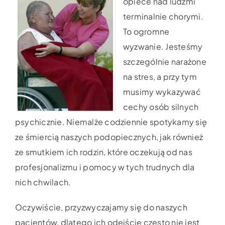
opiece nad ludźmi
terminalnie chorymi.
To ogromne
wyzwanie. Jesteśmy
szczególnie narażone
na stres, a przy tym
musimy wykazywać
cechy osób silnych
psychicznie. Niemalże codziennie spotykamy się
ze śmiercią naszych podopiecznych, jak również
ze smutkiem ich rodzin, które oczekują od nas
profesjonalizmu i pomocy w tych trudnych dla
nich chwilach.
Oczywiście, przyzwyczajamy się do naszych
pacjentów, dlatego ich odejście często nie jest