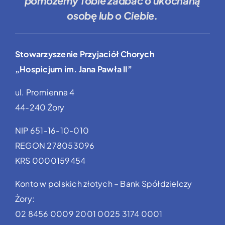
pomożemy Tobie
zadbać o ukochaną
osobę lub o Ciebie.
Stowarzyszenie Przyjaciół Chorych
„Hospicjum im. Jana Pawła II”
ul. Promienna 4
44-240 Żory
NIP 651-16-10-010
REGON 278053096
KRS 0000159454
Konto w polskich złotych – Bank Spółdzielczy
Żory:
02 8456 0009 2001 0025 3174 0001