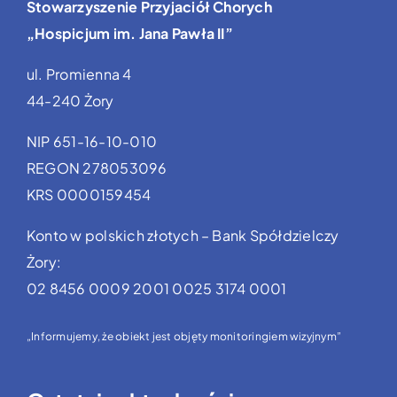
Stowarzyszenie Przyjaciół Chorych
„Hospicjum im. Jana Pawła II”
ul. Promienna 4
44-240 Żory
NIP 651-16-10-010
REGON 278053096
KRS 0000159454
Konto w polskich złotych – Bank Spółdzielczy
Żory:
02 8456 0009 2001 0025 3174 0001
„Informujemy, że obiekt jest objęty monitoringiem wizyjnym”