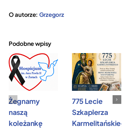
O autorze:
Grzegorz
Podobne wpisy
Żegnamy
775 Lecie
naszą
Szkaplerza
koleżankę
Karmelitańskiego