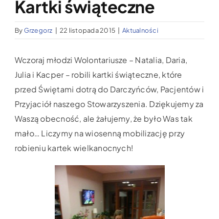
Kartki świąteczne
Wypożyczalnia sprzętu medycznego
By
Grzegorz
|
22 listopada 2015
|
Aktualności
Aktualności
Wczoraj młodzi Wolontariusze – Natalia, Daria,
Jak możesz nam pomóc?
Julia i Kacper – robili kartki świąteczne, które
przed Świętami dotrą do Darczyńców, Pacjentów i
Przyjaciół naszego Stowarzyszenia. Dziękujemy za
Kontakt
Waszą obecność, ale żałujemy, że było Was tak
mało… Liczymy na wiosenną mobilizację przy
robieniu kartek wielkanocnych!