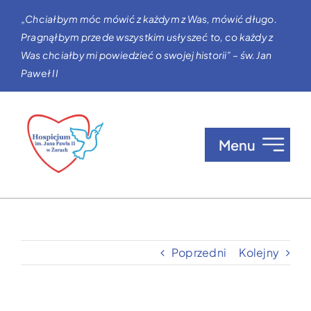
Przejdź
„Chciałbym móc mówić z każdym z Was, mówić długo.
do
Pragnąłbym przede wszystkim usłyszeć to, co każdy z
zawartości
Was chciałby mi powiedzieć o swojej historii” – św. Jan
Paweł II
Menu
O nas
Opieka w Hospicjum
Poprzedni
Kolejny
Zgłaszanie pacjentów