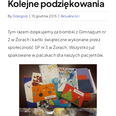
Kolejne podziękowania
Wypożyczalnia sprzętu medycznego
By
Grzegorz
|
15 grudnia 2015
|
Aktualności
Aktualności
Tym razem dziękujemy za bombki z Gimnazjum nr
Jak możesz nam pomóc?
2 w Żorach i kartki świąteczne wykonane przez
społeczność SP nr 3 w Żorach. Wszystko już
spakowane w paczkach dla naszych pacjentów.
Kontakt