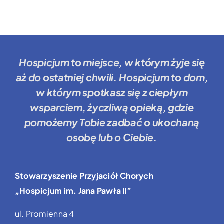
Hospicjum to miejsce
, w którym żyje się
aż do ostatniej chwili.
Hospicjum to dom
,
w którym spotkasz się z ciepłym
wsparciem, życzliwą opieką, gdzie
pomożemy Tobie
zadbać o ukochaną
osobę lub o Ciebie.
Stowarzyszenie Przyjaciół Chorych
„Hospicjum im. Jana Pawła II”
ul. Promienna 4