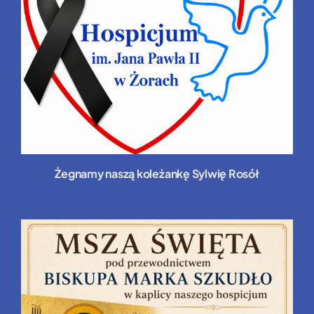
Żegnamy naszą koleżankę Sylwię Rosół