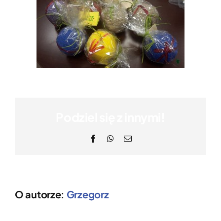
Podziel się z innymi!
Facebook
WhatsApp
Email
O autorze:
Grzegorz