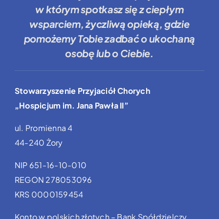
w którym spotkasz się z ciepłym
wsparciem, życzliwą opieką, gdzie
pomożemy Tobie
zadbać o ukochaną
osobę lub o Ciebie.
Stowarzyszenie Przyjaciół Chorych
„Hospicjum im. Jana Pawła II”
ul. Promienna 4
44-240 Żory
NIP 651-16-10-010
REGON 278053096
KRS 0000159454
Konto w polskich złotych – Bank Spółdzielczy