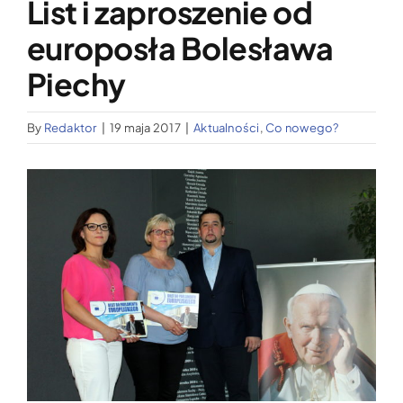
List i zaproszenie od
Wypożyczalnia sprzętu medycznego
europosła Bolesława
Aktualności
Piechy
By
Redaktor
|
19 maja 2017
|
Aktualności
,
Co nowego?
Jak możesz nam pomóc?
Pokaż
Kontakt
większy
obrazek