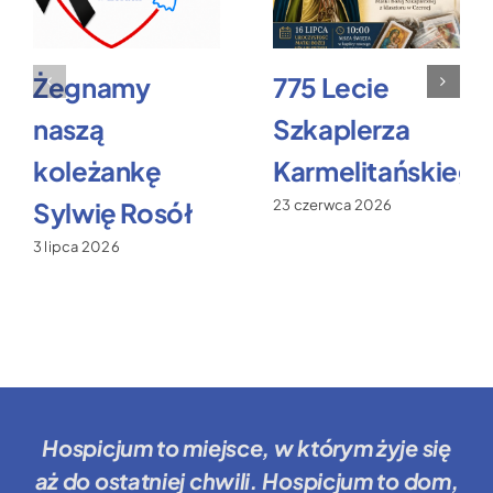
Żegnamy
775 Lecie
naszą
Szkaplerza
koleżankę
Karmelitańskiego
Sylwię Rosół
23 czerwca 2026
3 lipca 2026
Hospicjum to miejsce
, w którym żyje się
aż do ostatniej chwili.
Hospicjum to dom
,