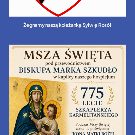
Żegnamy naszą koleżankę Sylwię Rosół