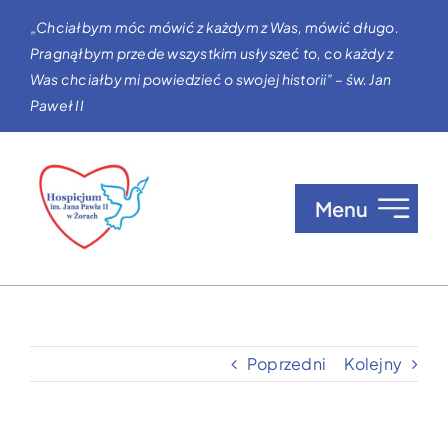
Przejdź
„Chciałbym móc mówić z każdym z Was, mówić długo.
do
Pragnąłbym przede wszystkim usłyszeć to, co każdy z
zawartości
Was chciałby mi powiedzieć o swojej historii” – św. Jan
Paweł II
Menu
O nas
Opieka w Hospicjum
Poprzedni
Kolejny
Zgłaszanie pacjentów