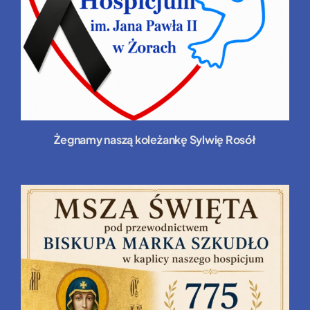
Żegnamy naszą koleżankę Sylwię Rosół