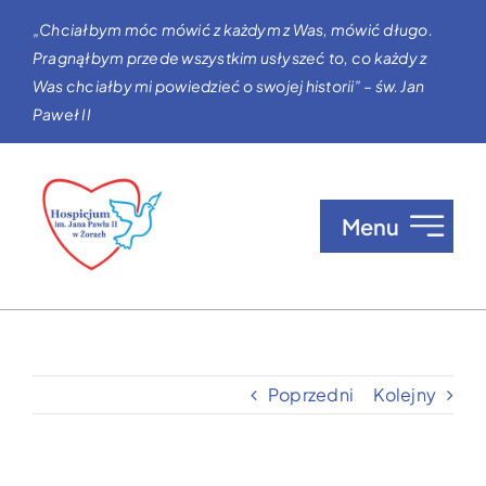
Przejdź
„Chciałbym móc mówić z każdym z Was, mówić długo.
do
Pragnąłbym przede wszystkim usłyszeć to, co każdy z
zawartości
Was chciałby mi powiedzieć o swojej historii” – św. Jan
Paweł II
Menu
O nas
Opieka w Hospicjum
Poprzedni
Kolejny
Zgłaszanie pacjentów