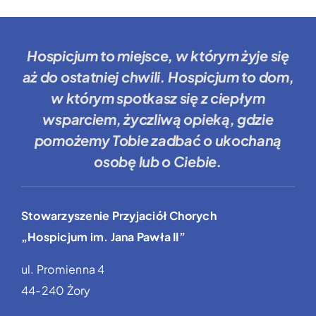
Hospicjum to miejsce
, w którym żyje się
aż do ostatniej chwili.
Hospicjum to dom
,
w którym spotkasz się z ciepłym
wsparciem, życzliwą opieką, gdzie
pomożemy Tobie
zadbać o ukochaną
osobę lub o Ciebie.
Stowarzyszenie Przyjaciół Chorych
„Hospicjum im. Jana Pawła II”
ul. Promienna 4
44-240 Żory