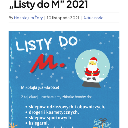
„Listy do M” 2021
Wypożyczalnia sprzętu medycznego
By
Hospicjum Żory
|
10 listopada 2021
|
Aktualności
Aktualności
Pokaż
Jak możesz nam pomóc?
większy
obrazek
Kontakt