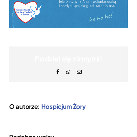
Podziel się z innymi!
Facebook
WhatsApp
Email
O autorze:
Hospicjum Żory
Podobne wpisy