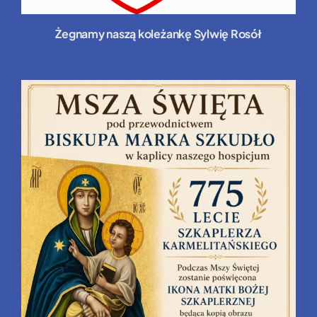
Żegnamy naszą koleżankę Sylwię Rosół