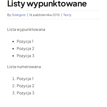
Listy wypunktowane
Wypożyczalnia sprzętu medycznego
By
Grzegorz
|
16 października 2015
|
Testy
Aktualności
Lista wypunktowana
Jak możesz nam pomóc?
Pozycja 1
Pozycja 2
Kontakt
Pozycja 3
Lista numerowana
Pozycja 1
Pozycja 2
Pozycja 3