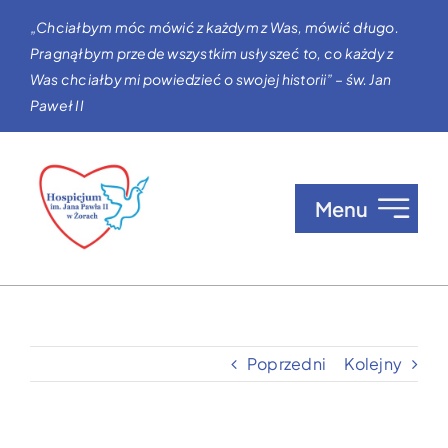
Przejdź
„Chciałbym móc mówić z każdym z Was, mówić długo.
do
Pragnąłbym przede wszystkim usłyszeć to, co każdy z
zawartości
Was chciałby mi powiedzieć o swojej historii” – św. Jan
Paweł II
Menu
O nas
Opieka w Hospicjum
Poprzedni
Kolejny
Zgłaszanie pacjentów