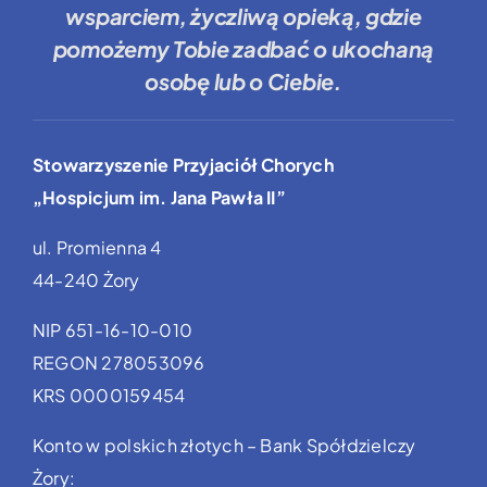
wsparciem, życzliwą opieką, gdzie
pomożemy Tobie
zadbać o ukochaną
osobę lub o Ciebie.
Stowarzyszenie Przyjaciół Chorych
„Hospicjum im. Jana Pawła II”
ul. Promienna 4
44-240 Żory
NIP 651-16-10-010
REGON 278053096
KRS 0000159454
Konto w polskich złotych – Bank Spółdzielczy
Żory: