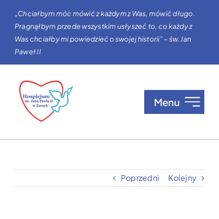
Przejdź
„Chciałbym móc mówić z każdym z Was, mówić długo.
do
Pragnąłbym przede wszystkim usłyszeć to, co każdy z
zawartości
Was chciałby mi powiedzieć o swojej historii” – św. Jan
Paweł II
Menu
O nas
Opieka w Hospicjum
Poprzedni
Kolejny
Zgłaszanie pacjentów