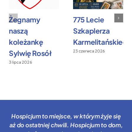
Żegnamy
775 Lecie
naszą
Szkaplerza
koleżankę
Karmelitańskiego
Sylwię Rosół
23 czerwca 2026
3 lipca 2026
Hospicjum to miejsce
, w którym żyje się
aż do ostatniej chwili.
Hospicjum to dom
,