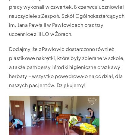
pracy wykonali w czwartek, 8 czerwca uczniowie i
nauczyciele z Zespołu Szkół Ogólnokształcących
im. Jana Pawła II w Pawłowicach oraz trzy
uczennice z III LO w Żorach.
Dodajmy, że z Pawłowic dostarczono również
plastikowe nakrętki, które były zbierane w szkole,
a także pampersy i środki higieniczne oraz kawy i
herbaty – wszystko powędrowało na oddział, dla
naszych pacjentów. Dziękujemy!