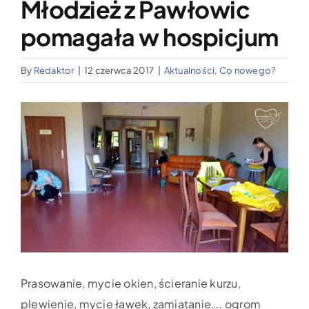
Młodzież z Pawłowic
Wypożyczalnia sprzętu medycznego
pomagała w hospicjum
Aktualności
By
Redaktor
|
12 czerwca 2017
|
Aktualności
,
Co nowego?
Jak możesz nam pomóc?
Pokaż
większy
Kontakt
obrazek
Prasowanie, mycie okien, ścieranie kurzu,
plewienie, mycie ławek, zamiatanie…. ogrom