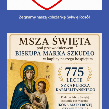
Żegnamy naszą koleżankę Sylwię Rosół