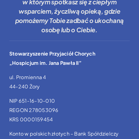
w którym spotkasz się z ciepłym
wsparciem, życzliwą opieką, gdzie
pomożemy Tobie
zadbać o ukochaną
osobę lub o Ciebie.
Stowarzyszenie Przyjaciół Chorych
„Hospicjum im. Jana Pawła II”
ul. Promienna 4
44-240 Żory
NIP 651-16-10-010
REGON 278053096
KRS 0000159454
Konto w polskich złotych – Bank Spółdzielczy