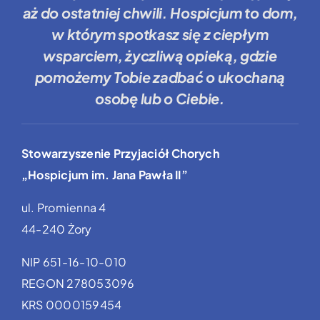
aż do ostatniej chwili.
Hospicjum to dom
,
w którym spotkasz się z ciepłym
wsparciem, życzliwą opieką, gdzie
pomożemy Tobie
zadbać o ukochaną
osobę lub o Ciebie.
Stowarzyszenie Przyjaciół Chorych
„Hospicjum im. Jana Pawła II”
ul. Promienna 4
44-240 Żory
NIP 651-16-10-010
REGON 278053096
KRS 0000159454