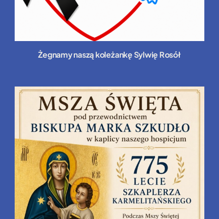
Żegnamy naszą koleżankę Sylwię Rosół