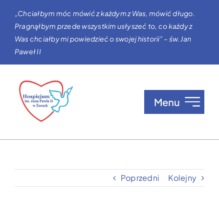
Przejdź
„Chciałbym móc mówić z każdym z Was, mówić długo.
do
Pragnąłbym przede wszystkim usłyszeć to, co każdy z
zawartości
Was chciałby mi powiedzieć o swojej historii” – św. Jan
Paweł II
Menu
O nas
Opieka w Hospicjum
Poprzedni
Kolejny
Zgłaszanie pacjentów