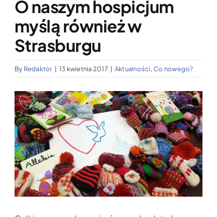
O naszym hospicjum
Wypożyczalnia sprzętu medycznego
myślą również w
Aktualności
Strasburgu
By
Redaktor
|
13 kwietnia 2017
|
Aktualności
,
Co nowego?
Jak możesz nam pomóc?
Pokaż
Kontakt
większy
obrazek