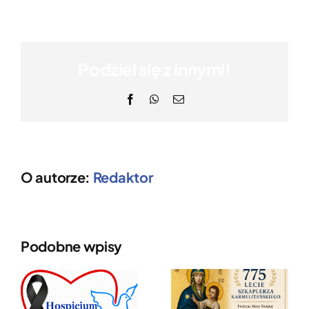
Podziel się z innymi!
Facebook
WhatsApp
Email
O autorze:
Redaktor
Podobne wpisy