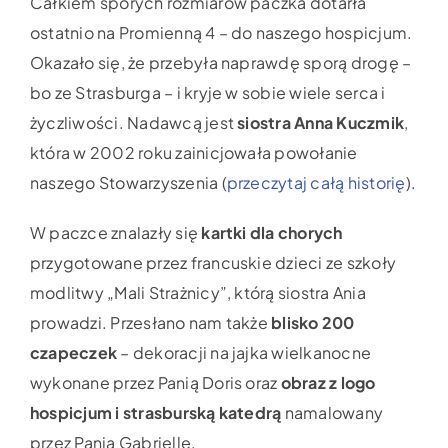
Całkiem sporych rozmiarów paczka dotarła
ostatnio na Promienną 4 – do naszego hospicjum.
Okazało się, że przebyła naprawdę sporą drogę –
bo ze Strasburga – i kryje w sobie wiele serca i
życzliwości. Nadawcą jest
siostra Anna Kuczmik
,
która w 2002 roku zainicjowała powołanie
naszego Stowarzyszenia (
przeczytaj całą historię
).
W paczce znalazły się
kartki dla chorych
przygotowane przez francuskie dzieci ze szkoły
modlitwy „Mali Strażnicy”, którą siostra Ania
prowadzi. Przesłano nam także
blisko 200
czapeczek
– dekoracji na jajka wielkanocne
wykonane przez Panią Doris oraz
obraz z logo
hospicjum i strasburską katedrą
namalowany
przez Panią Gabrielle.