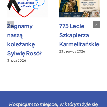
Żegnamy
775 Lecie
naszą
Szkaplerza
koleżankę
Karmelitańskiego
Sylwię Rosół
23 czerwca 2026
3 lipca 2026
Hospicjum to miejsce
, w którym żyje się