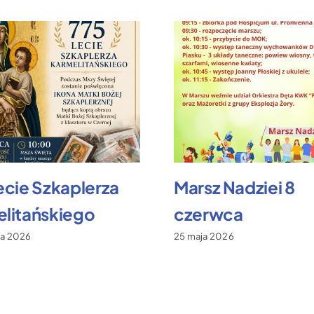
ecie Szkaplerza
Marsz Nadziei 8
litańskiego
czerwca
ca 2026
25 maja 2026