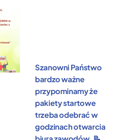
Szanowni Państwo
bardzo ważne
Ż
przypominamy że
k
pakiety startowe
R
trzeba odebrać w
3 l
godzinach otwarcia
biura zawodów. 📝