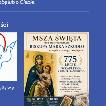
bę lub o Ciebie.
ści
ę Sylwię