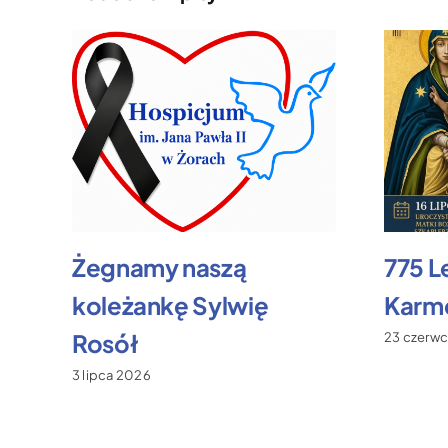
Żegnamy naszą
775 L
koleżankę Sylwię
Karme
Rosół
23 czerw
3 lipca 2026