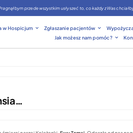
nąłbym przede wszystkim usłyszeć to, co każdy z Was chciałby mi 
a w Hospicjum
Zgłaszanie pacjentów
Wypożycza
Jak możesz nam pomóc?
Kon
msia…
śmierci naszej Koleżanki,
Ewy Tomsi
. Odeszła od nas nagl