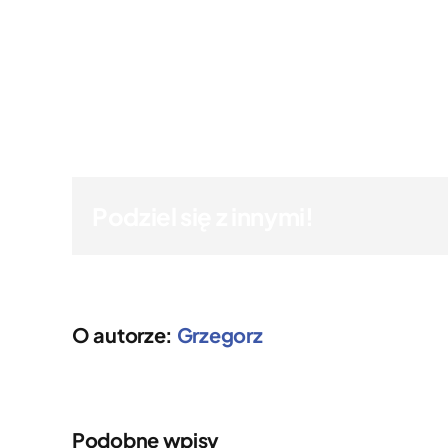
Podziel się z innymi!
O autorze:
Grzegorz
Podobne wpisy