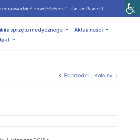
powiedzieć o swojej historii” – św. Jan Paweł II
lnia sprzętu medycznego
Aktualności
takt
Poprzedni
Kolejny
e, 1 listopada 2015 r.