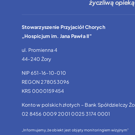
życzliwą opieką
Stowarzyszenie Przyjaciół Chorych
„Hospicjum im. Jana Pawła II”
ul. Promienna 4
44-240 Żory
NIP 651-16-10-010
REGON 278053096
KRS 0000159454
Konto w polskich złotych – Bank Spółdzielczy Żo
02 8456 0009 2001 0025 3174 0001
„Informujemy, że obiekt jest objęty monitoringiem wizyjnym”