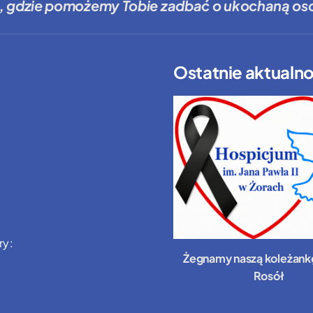
, gdzie
pomożemy Tobie
zadbać o ukochaną oso
Ostatnie aktualno
ry:
Żegnamy naszą koleżank
Rosół