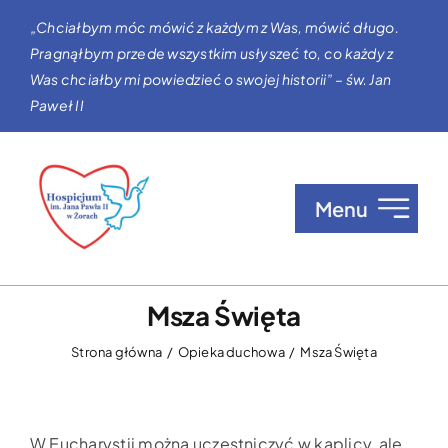
Przejdź
„Chciałbym móc mówić z każdym z Was, mówić długo.
do
Pragnąłbym przede wszystkim usłyszeć to, co każdy z
zawartości
Was chciałby mi powiedzieć o swojej historii” – św. Jan
Paweł II
Menu
O nas
Msza Święta
Opieka w Hospicjum
Strona główna
Opieka duchowa
Msza Święta
Zgłaszanie pacjentów
W Eucharystii można uczestniczyć w kaplicy, ale