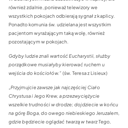
Wypożyczalnia sprzętu medycznego
również zdalnie, ponieważ telewizory we
wszystkich pokojach odbierają sygnał z kaplicy.
Aktualności
Ponadto komunia św. udzielana jest wszystkim
pacjentom wyrażającym taką wolę, również
pozostającym w pokojach.
Jak możesz nam pomóc?
Gdyby ludzie znali wartość Eucharystii, służby
Kontakt
porządkowe musiałyby kierować ruchem u
wejścia do kościołów.”
(św. Teresa z Lisieux)
„Przyjmujcie zawsze jak najczęściej Ciało
Chrystusa i Jego Krew, a przezwyciężycie
wszelkie trudności w drodze; dojdziecie w końcu
na górę Boga, do owego niebieskiego Jeruzalem,
gdzie będziecie oglądać twarzą w twarz Tego,