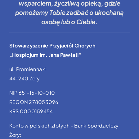
wsparciem, życzliwą opieką, gdzie
pomożemy Tobie
zadbać o ukochaną
osobę lub o Ciebie.
Stowarzyszenie Przyjaciół Chorych
„Hospicjum im. Jana Pawła II”
ul. Promienna 4
44-240 Żory
NIP 651-16-10-010
REGON 278053096
KRS 0000159454
Konto w polskich złotych – Bank Spółdzielczy
Żory: