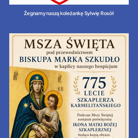
Żegnamy naszą koleżankę Sylwię Rosół