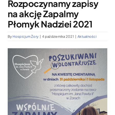
Rozpoczynamy zapisy
Wypożyczalnia sprzętu medycznego
na akcję Zapalmy
Aktualności
Płomyk Nadziei 2021
By
Hospicjum Żory
|
4 października 2021
|
Aktualności
Jak możesz nam pomóc?
Pokaż
Kontakt
większy
obrazek