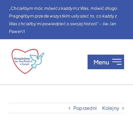
Przejdź
„Chciałbym móc mówić z każdym z Was, mówić długo.
do
Pragnąłbym przede wszystkim usłyszeć to, co każdy z
zawartości
Was chciałby mi powiedzieć o swojej historii” – św. Jan
Paweł II
Menu
O nas
Opieka w Hospicjum
Poprzedni
Kolejny
Zgłaszanie pacjentów