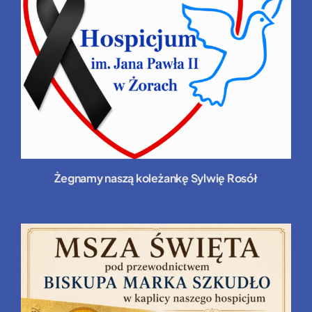
Żegnamy naszą koleżankę Sylwię Rosół