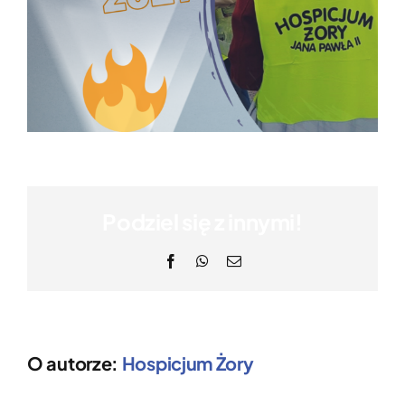
Podziel się z innymi!
Facebook
WhatsApp
Email
O autorze:
Hospicjum Żory