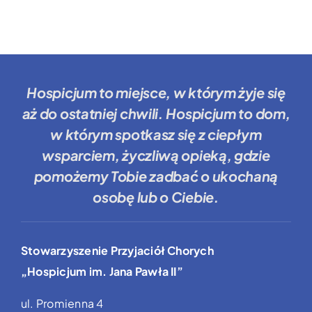
Hospicjum to miejsce
, w którym żyje się
aż do ostatniej chwili.
Hospicjum to dom
,
w którym spotkasz się z ciepłym
wsparciem, życzliwą opieką, gdzie
pomożemy Tobie
zadbać o ukochaną
osobę lub o Ciebie.
Stowarzyszenie Przyjaciół Chorych
„Hospicjum im. Jana Pawła II”
ul. Promienna 4