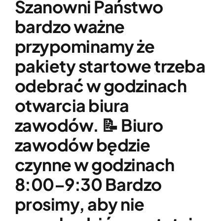
Szanowni Państwo
Wypożyczalnia sprzętu medycznego
bardzo ważne
Aktualności
przypominamy że
pakiety startowe trzeba
Jak możesz nam pomóc?
odebrać w godzinach
otwarcia biura
Kontakt
zawodów. 📝 Biuro
zawodów będzie
czynne w godzinach
8:00–9:30 Bardzo
prosimy, aby nie