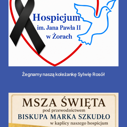
Żegnamy naszą koleżankę Sylwię Rosół