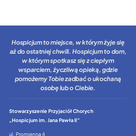
Hospicjum to miejsce
, w którym żyje się
aż do ostatniej chwili.
Hospicjum to dom
,
w którym spotkasz się z ciepłym
wsparciem, życzliwą opieką, gdzie
pomożemy Tobie
zadbać o ukochaną
osobę lub o Ciebie.
Stowarzyszenie Przyjaciół Chorych
„Hospicjum im. Jana Pawła II”
ul. Promienna 4