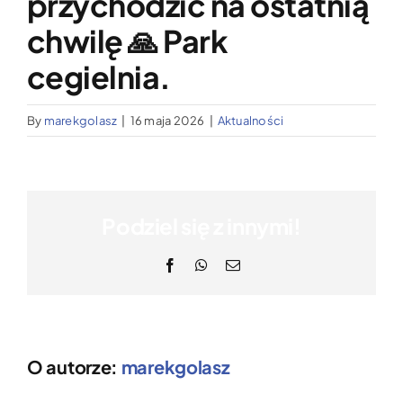
przychodzić na ostatnią
chwilę 🙏 Park
cegielnia.
By
marekgolasz
|
16 maja 2026
|
Aktualności
Podziel się z innymi!
Facebook
WhatsApp
Email
O autorze:
marekgolasz