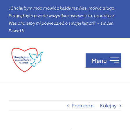
Przejdź
„Chciałbym móc mówić z każdym z Was, mówić długo.
do
Pragnąłbym przede wszystkim usłyszeć to, co każdy z
zawartości
Was chciałby mi powiedzieć o swojej historii” – św. Jan
Paweł II
Menu
O nas
Opieka w Hospicjum
Poprzedni
Kolejny
Zgłaszanie pacjentów