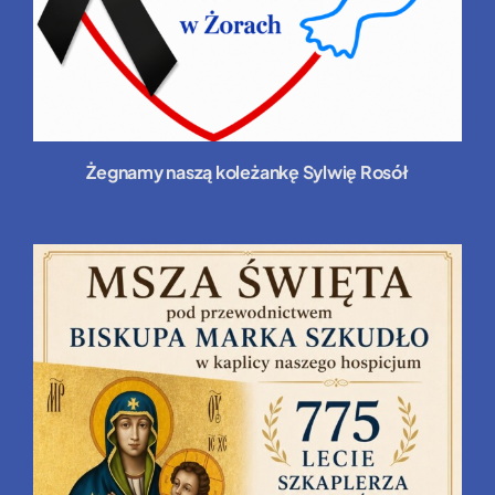
Żegnamy naszą koleżankę Sylwię Rosół