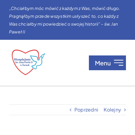
Przejdź
„Chciałbym móc mówić z każdym z Was, mówić długo.
do
Pragnąłbym przede wszystkim usłyszeć to, co każdy z
zawartości
Was chciałby mi powiedzieć o swojej historii” – św. Jan
Paweł II
Menu
O nas
Opieka w Hospicjum
Poprzedni
Kolejny
Zgłaszanie pacjentów