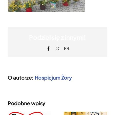
Podziel się z innymi!
Facebook
WhatsApp
Email
O autorze:
Hospicjum Żory
Podobne wpisy