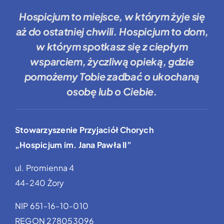
Hospicjum to miejsce
, w którym żyje się
aż do ostatniej chwili.
Hospicjum to dom
,
w którym spotkasz się z ciepłym
wsparciem, życzliwą opieką, gdzie
pomożemy Tobie
zadbać o ukochaną
osobę lub o Ciebie.
Stowarzyszenie Przyjaciół Chorych
„Hospicjum im. Jana Pawła II”
ul. Promienna 4
44-240 Żory
NIP 651-16-10-010
REGON 278053096