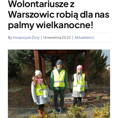
Wolontariusze z
Wypożyczalnia sprzętu medycznego
Warszowic robią dla nas
Aktualności
palmy wielkanocne!
By
Hospicjum Żory
|
16 kwietnia 2022
|
Aktualności
Jak możesz nam pomóc?
Pokaż
Kontakt
większy
obrazek