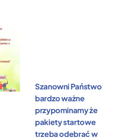
Szanowni Państwo
bardzo ważne
Ż
przypominamy że
k
pakiety startowe
R
trzeba odebrać w
3 l