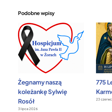
Podobne wpisy
Żegnamy naszą
775 L
koleżankę Sylwię
Karme
Rosół
23 czerw
3 lipca 2026