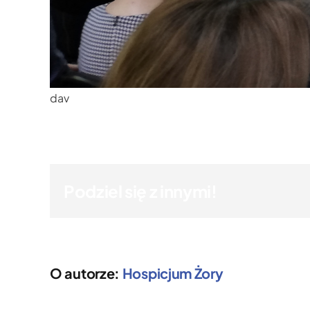
dav
Podziel się z innymi!
O autorze:
Hospicjum Żory