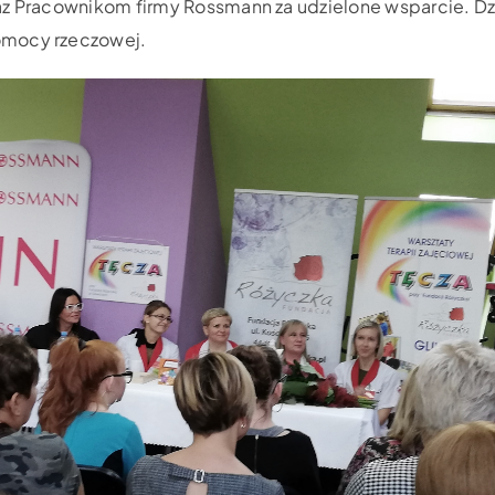
az Pracownikom firmy Rossmann za udzielone wsparcie. Dzi
omocy rzeczowej.