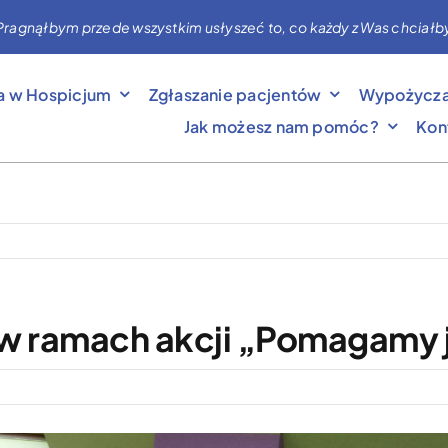
nąłbym przede wszystkim usłyszeć to, co każdy z Was chciałby mi 
a w Hospicjum
Zgłaszanie pacjentów
Wypożycza
Jak możesz nam pomóc?
Kon
w ramach akcji „Pomagamy 