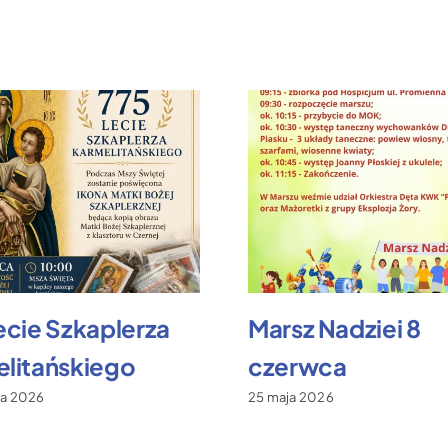
ecie Szkaplerza
Marsz Nadziei 8
litańskiego
czerwca
ca 2026
25 maja 2026