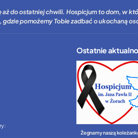
ę aż do ostatniej chwili.
Hospicjum to dom
, w kt
, gdzie
pomożemy Tobie
zadbać o ukochaną oso
Ostatnie aktualno
ry:
Żegnamy naszą koleżank