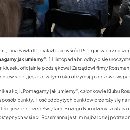
 „Jana Pawła II” znalazło się wśród 15 organizacji z nasze
agamy jak umiemy”
. 14 listopada br. odbyło się uroczy
r Kłusek, oficjalnie podziękował Zarządowi firmy Rossman
lientów sieci, jeszcze w tym roku otrzymają rzeczowe wspar
rnika akcji „Pomagamy jak umiemy”, członkowie Klubu Ross
 sposób punkty. Ilość zdobytych punktów przełoży się n
tóre jeszcze przed Świętami Bożego Narodzenia zostaną 
dostępnych w sieci Rossmanna jest im najbardziej potrzeb