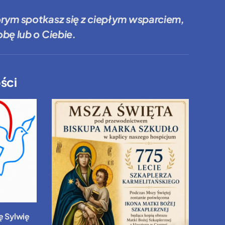
órym spotkasz się z ciepłym wsparciem,
bę lub o Ciebie.
ści
ę Sylwię