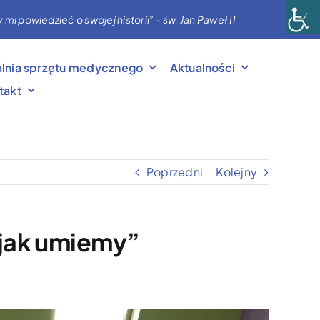
powiedzieć o swojej historii” – św. Jan Paweł II
lnia sprzętu medycznego
Aktualności
takt
Poprzedni
Kolejny
jak umiemy”