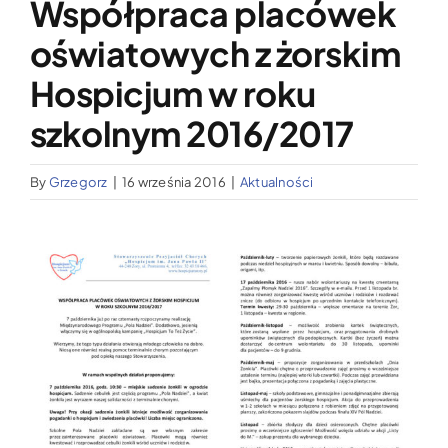
Współpraca placówek
Wypożyczalnia sprzętu medycznego
oświatowych z żorskim
Aktualności
Hospicjum w roku
szkolnym 2016/2017
Jak możesz nam pomóc?
By
Grzegorz
|
16 września 2016
|
Aktualności
Kontakt
Pokaż
większy
obrazek