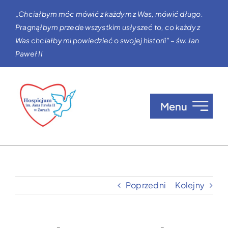
Przejdź
„Chciałbym móc mówić z każdym z Was, mówić długo.
do
Pragnąłbym przede wszystkim usłyszeć to, co każdy z
zawartości
Was chciałby mi powiedzieć o swojej historii” – św. Jan
Paweł II
Menu
O nas
Opieka w Hospicjum
Poprzedni
Kolejny
Zgłaszanie pacjentów