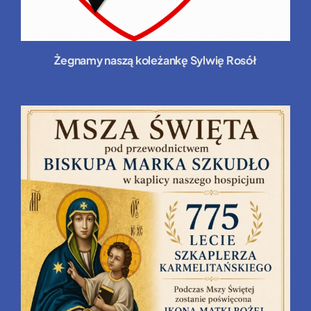
Żegnamy naszą koleżankę Sylwię Rosół