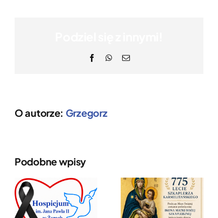
Podziel się z innymi!
Facebook
WhatsApp
Email
O autorze:
Grzegorz
Podobne wpisy