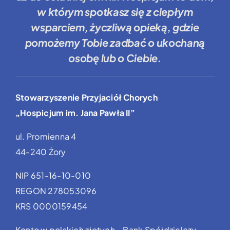
w którym spotkasz się z ciepłym
wsparciem, życzliwą opieką, gdzie
pomożemy Tobie
zadbać o ukochaną
osobę lub o Ciebie.
Stowarzyszenie Przyjaciół Chorych
„Hospicjum im. Jana Pawła II”
ul. Promienna 4
44-240 Żory
NIP 651-16-10-010
REGON 278053096
KRS 0000159454
Konto w polskich złotych – Bank Spółdzielczy