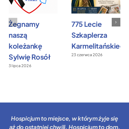
Żegnamy
775 Lecie
naszą
Szkaplerza
koleżankę
Karmelitańskiego
Sylwię Rosół
23 czerwca 2026
3 lipca 2026
Hospicjum to miejsce
, w którym żyje się
aż do ostatniej chwili.
Hospicjum to dom
,