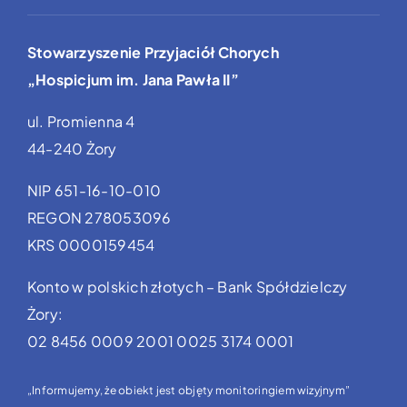
Stowarzyszenie Przyjaciół Chorych
„Hospicjum im. Jana Pawła II”
ul. Promienna 4
44-240 Żory
NIP 651-16-10-010
REGON 278053096
KRS 0000159454
Konto w polskich złotych – Bank Spółdzielczy
Żory:
02 8456 0009 2001 0025 3174 0001
„Informujemy, że obiekt jest objęty monitoringiem wizyjnym”