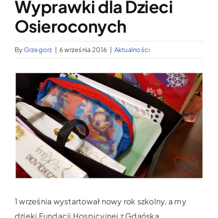
Wyprawki dla Dzieci
Wypożyczalnia sprzętu medycznego
Osieroconych
Aktualności
By
Grzegorz
|
6 września 2016
|
Aktualności
Jak możesz nam pomóc?
Pokaż
większy
Kontakt
obrazek
1 września wystartował nowy rok szkolny, a my
dzięki Fundacji Hospicyjnej z Gdańska