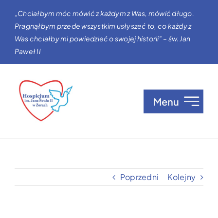
Przejdź
„Chciałbym móc mówić z każdym z Was, mówić długo.
do
Pragnąłbym przede wszystkim usłyszeć to, co każdy z
zawartości
Was chciałby mi powiedzieć o swojej historii” – św. Jan
Paweł II
Menu
O nas
Opieka w Hospicjum
Poprzedni
Kolejny
Zgłaszanie pacjentów