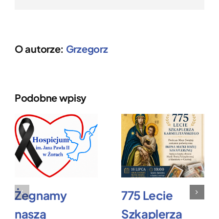
O autorze:
Grzegorz
Podobne wpisy
Żegnamy
775 Lecie
naszą
Szkaplerza