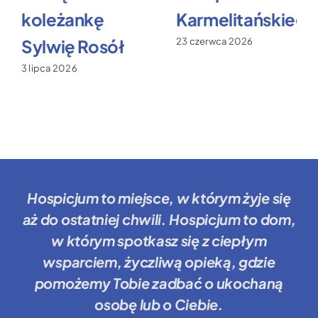
koleżankę
Karmelitańskiego
Sylwię Rosół
23 czerwca 2026
3 lipca 2026
Hospicjum to miejsce
, w którym żyje się
aż do ostatniej chwili.
Hospicjum to dom
,
w którym spotkasz się z ciepłym
wsparciem, życzliwą opieką, gdzie
pomożemy Tobie
zadbać o ukochaną
osobę lub o Ciebie.