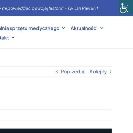
powiedzieć o swojej historii” – św. Jan Paweł II
lnia sprzętu medycznego
Aktualności
takt
Poprzedni
Kolejny