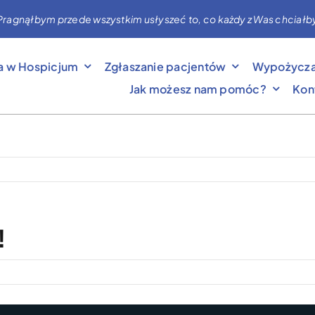
nąłbym przede wszystkim usłyszeć to, co każdy z Was chciałby mi 
a w Hospicjum
Zgłaszanie pacjentów
Wypożycza
Jak możesz nam pomóc?
Kon
!