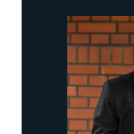
większy
obrazek