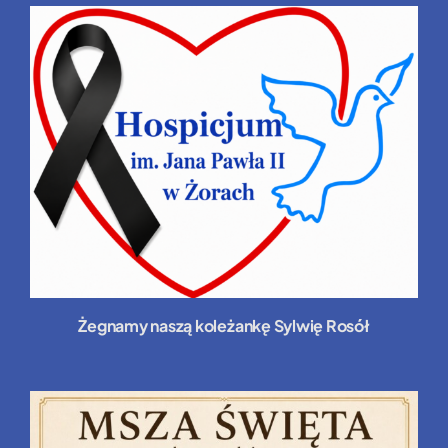
Żegnamy naszą koleżankę Sylwię Rosół