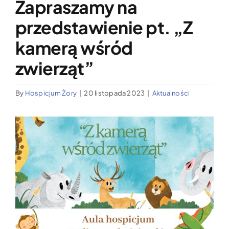
Zapraszamy na
Wypożyczalnia sprzętu medycznego
przedstawienie pt. „Z
Aktualności
kamerą wśród
zwierząt”
Jak możesz nam pomóc?
By
Hospicjum Żory
|
20 listopada 2023
|
Aktualności
Kontakt
Pokaż
większy
obrazek