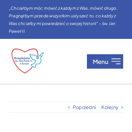
Przejdź
„Chciałbym móc mówić z każdym z Was, mówić długo.
do
Pragnąłbym przede wszystkim usłyszeć to, co każdy z
zawartości
Was chciałby mi powiedzieć o swojej historii” – św. Jan
Paweł II
Menu
O nas
Opieka w Hospicjum
Poprzedni
Kolejny
Zgłaszanie pacjentów