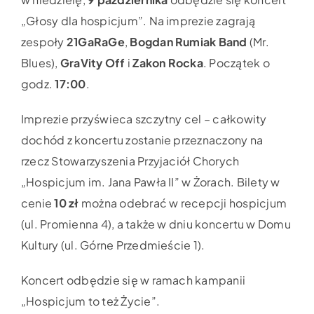
„Głosy dla hospicjum”. Na imprezie zagrają
zespoły
21GaRaGe
,
Bogdan Rumiak Band
(Mr.
Blues),
GraVity Off
i
Zakon Rocka
. Początek o
godz.
17:00
.
Imprezie przyświeca szczytny cel – całkowity
dochód z koncertu zostanie przeznaczony na
rzecz Stowarzyszenia Przyjaciół Chorych
„Hospicjum im. Jana Pawła II” w Żorach. Bilety w
cenie
10 zł
można odebrać w recepcji hospicjum
(ul. Promienna 4), a także w dniu koncertu w Domu
Kultury (ul. Górne Przedmieście 1).
Koncert odbędzie się w ramach kampanii
„Hospicjum to też Życie”.