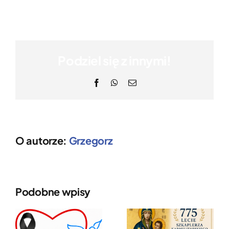
Podziel się z innymi!
Facebook
WhatsApp
Email
O autorze:
Grzegorz
Podobne wpisy