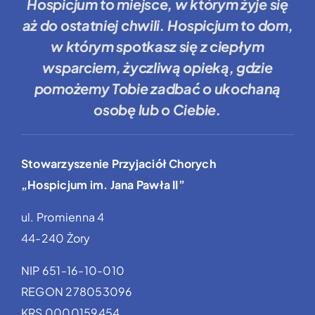
Hospicjum to miejsce
, w którym żyje się
aż do ostatniej chwili.
Hospicjum to dom
,
w którym spotkasz się z ciepłym
wsparciem, życzliwą opieką, gdzie
pomożemy Tobie
zadbać o ukochaną
osobę lub o Ciebie.
Stowarzyszenie Przyjaciół Chorych
„Hospicjum im. Jana Pawła II”
ul. Promienna 4
44-240 Żory
NIP 651-16-10-010
REGON 278053096
KRS 0000159454