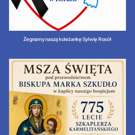
Żegnamy naszą koleżankę Sylwię Rosół