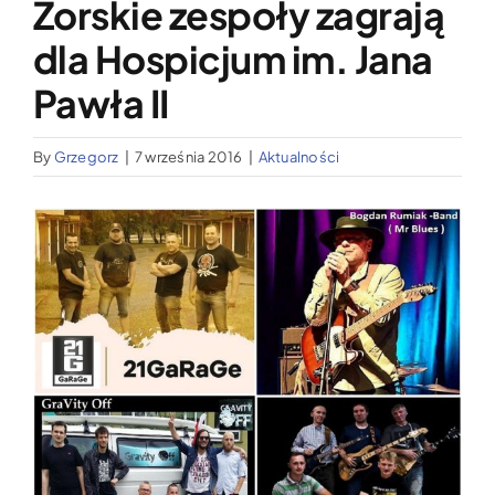
Żorskie zespoły zagrają
Wypożyczalnia sprzętu medycznego
dla Hospicjum im. Jana
Aktualności
Pawła II
By
Grzegorz
|
7 września 2016
|
Aktualności
Jak możesz nam pomóc?
Pokaż
Kontakt
większy
obrazek