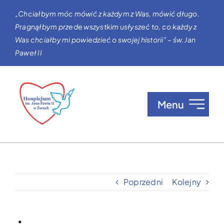
Przejdź
„Chciałbym móc mówić z każdym z Was, mówić długo.
do
Pragnąłbym przede wszystkim usłyszeć to, co każdy z
zawartości
Was chciałby mi powiedzieć o swojej historii” – św. Jan
Paweł II
Menu
O nas
Opieka w Hospicjum
Poprzedni
Kolejny
Zgłaszanie pacjentów