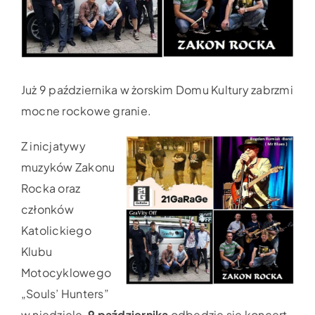
Już 9 października w żorskim Domu Kultury zabrzmi
mocne rockowe granie.
Z inicjatywy
muzyków Zakonu
Rocka oraz
członków
Katolickiego
Klubu
Motocyklowego
„Souls’ Hunters”
w niedzielę,
9 października
odbędzie się koncert