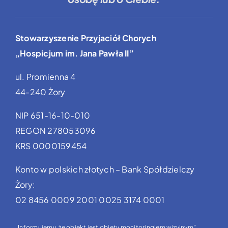
Stowarzyszenie Przyjaciół Chorych
„Hospicjum im. Jana Pawła II”
ul. Promienna 4
44-240 Żory
NIP 651-16-10-010
REGON 278053096
KRS 0000159454
Konto w polskich złotych – Bank Spółdzielczy
Żory:
02 8456 0009 2001 0025 3174 0001
„Informujemy, że obiekt jest objęty monitoringiem wizyjnym”