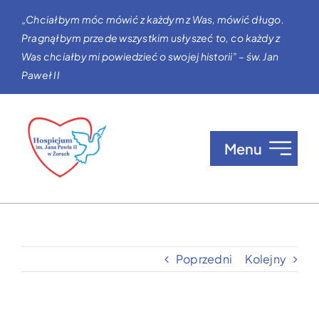
Przejdź
„Chciałbym móc mówić z każdym z Was, mówić długo.
do
Pragnąłbym przede wszystkim usłyszeć to, co każdy z
zawartości
Was chciałby mi powiedzieć o swojej historii” – św. Jan
Paweł II
Menu
O nas
Opieka w Hospicjum
Poprzedni
Kolejny
Zgłaszanie pacjentów