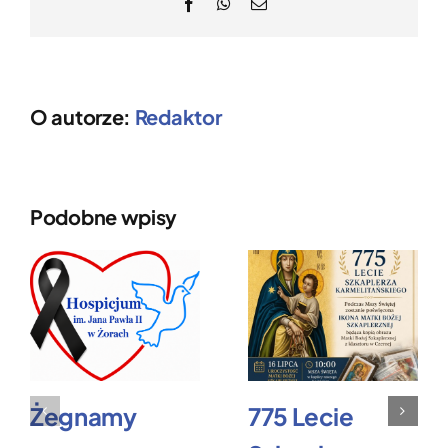
Facebook
WhatsApp
Email
O autorze:
Redaktor
Podobne wpisy
Żegnamy
775 Lecie