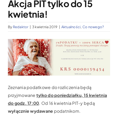
Akcja PIT tylko do 15
Wypożyczalnia sprzętu medycznego
kwietnia!
Aktualności
By
Redaktor
|
3 kwietnia 2019
|
Aktualności
,
Co nowego?
Jak możesz nam pomóc?
Pokaż
większy
Kontakt
obrazek
Zeznania podatkowe do rozliczenia będą
przyjmowane
tylko do poniedziałku, 15 kwietnia
do godz. 17:00
. Od 16 kwietnia PIT-y będą
wyłącznie wydawane
podatnikom.