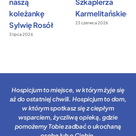
naszą
Szkaplerza
koleżankę
Karmelitańskiego
Sylwię Rosół
23 czerwca 2026
3 lipca 2026
Hospicjum to miejsce
, w którym żyje się
aż do ostatniej chwili.
Hospicjum to dom
,
w którym spotkasz się z ciepłym
wsparciem, życzliwą opieką, gdzie
pomożemy Tobie
zadbać o ukochaną
osobę lub o Ciebie.