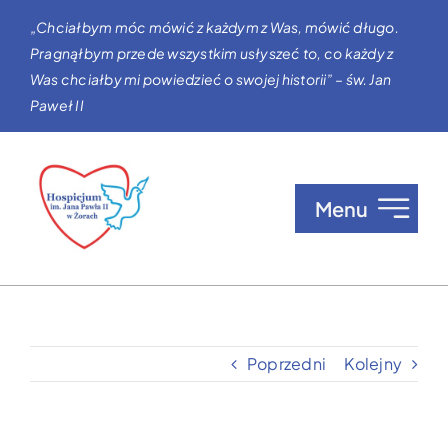
Przejdź
„Chciałbym móc mówić z każdym z Was, mówić długo.
do
Pragnąłbym przede wszystkim usłyszeć to, co każdy z
zawartości
Was chciałby mi powiedzieć o swojej historii” – św. Jan
Paweł II
Menu
O nas
Opieka w Hospicjum
Poprzedni
Kolejny
Zgłaszanie pacjentów