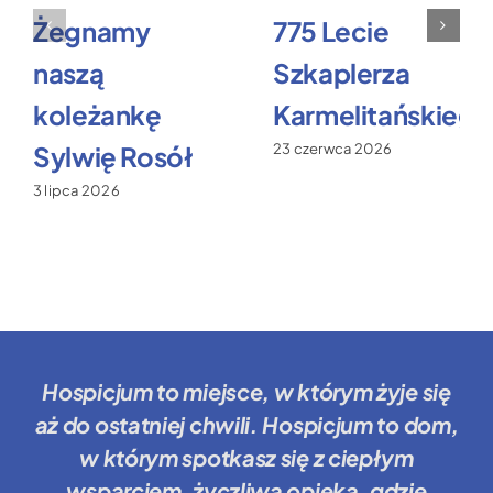
Żegnamy
775 Lecie
naszą
Szkaplerza
koleżankę
Karmelitańskiego
Sylwię Rosół
23 czerwca 2026
3 lipca 2026
Hospicjum to miejsce
, w którym żyje się
aż do ostatniej chwili.
Hospicjum to dom
,
w którym spotkasz się z ciepłym
wsparciem, życzliwą opieką, gdzie