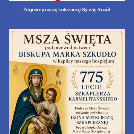
Żegnamy naszą koleżankę Sylwię Rosół