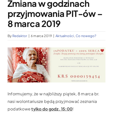
Zmiana w godzinach
Wypożyczalnia sprzętu medycznego
przyjmowania PIT-ów –
Aktualności
8 marca 2019
By
Redaktor
|
6 marca 2019
|
Aktualności
,
Co nowego?
Jak możesz nam pomóc?
Pokaż
Kontakt
większy
obrazek
Informujemy, że w najbliższy piątek, 8 marca br.
nasi wolontariusze będą przyjmować zeznania
podatkowe
tylko do godz. 15:00
!