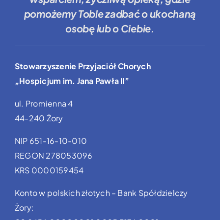
pomożemy Tobie
zadbać o ukochaną
osobę lub o Ciebie.
Stowarzyszenie Przyjaciół Chorych
„Hospicjum im. Jana Pawła II”
ul. Promienna 4
44-240 Żory
NIP 651-16-10-010
REGON 278053096
KRS 0000159454
Konto w polskich złotych – Bank Spółdzielczy
Żory: