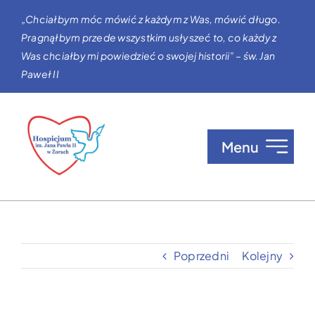
Przejdź
„Chciałbym móc mówić z każdym z Was, mówić długo.
do
Pragnąłbym przede wszystkim usłyszeć to, co każdy z
zawartości
Was chciałby mi powiedzieć o swojej historii” – św. Jan
Paweł II
Menu
O nas
Opieka w Hospicjum
Poprzedni
Kolejny
Zgłaszanie pacjentów