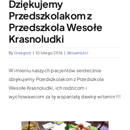
Dziękujemy
Wypożyczalnia sprzętu medycznego
Przedszkolakom z
Aktualności
Przedszkola Wesołe
Krasnoludki
Jak możesz nam pomóc?
By
Grzegorz
|
10 lutego 2016
|
Aktualności
Kontakt
W imieniu naszych pacjentów serdecznie
dziękujemy Przedszkolakom z Przedszkola
Wesołe Krasnoludki, ich rodzicom i
wychowawcom za tę wspaniałą dawkę witamin !!!