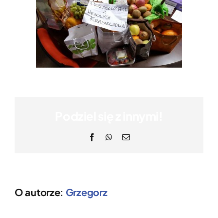
Podziel się z innymi!
Facebook
WhatsApp
Email
O autorze:
Grzegorz