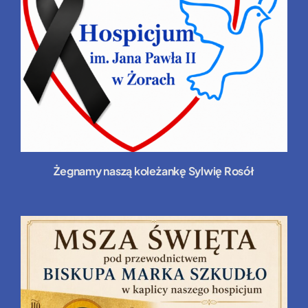
Żegnamy naszą koleżankę Sylwię Rosół