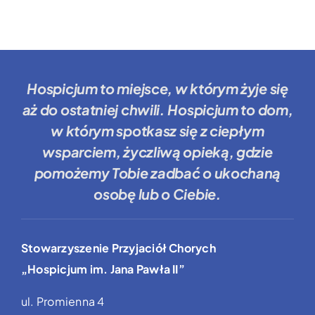
Hospicjum to miejsce
, w którym żyje się
aż do ostatniej chwili.
Hospicjum to dom
,
w którym spotkasz się z ciepłym
wsparciem, życzliwą opieką, gdzie
pomożemy Tobie
zadbać o ukochaną
osobę lub o Ciebie.
Stowarzyszenie Przyjaciół Chorych
„Hospicjum im. Jana Pawła II”
ul. Promienna 4