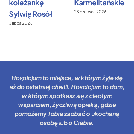
koleżankę
Karmelitańskiego
Sylwię Rosół
23 czerwca 2026
3 lipca 2026
Hospicjum to miejsce
, w którym żyje się
aż do ostatniej chwili.
Hospicjum to dom
,
w którym spotkasz się z ciepłym
wsparciem, życzliwą opieką, gdzie
pomożemy Tobie
zadbać o ukochaną
osobę lub o Ciebie.