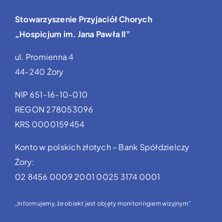
Stowarzyszenie Przyjaciół Chorych
„Hospicjum im. Jana Pawła II”
ul. Promienna 4
44-240 Żory
NIP 651-16-10-010
REGON 278053096
KRS 0000159454
Konto w polskich złotych – Bank Spółdzielczy
Żory:
02 8456 0009 2001 0025 3174 0001
„Informujemy, że obiekt jest objęty monitoringiem wizyjnym”