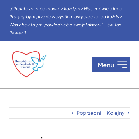
Przejdź
„Chciałbym móc mówić z każdym z Was, mówić długo.
do
Pragnąłbym przede wszystkim usłyszeć to, co każdy z
zawartości
Was chciałby mi powiedzieć o swojej historii” – św. Jan
Paweł II
Menu
O nas
Opieka w Hospicjum
Poprzedni
Kolejny
Zgłaszanie pacjentów