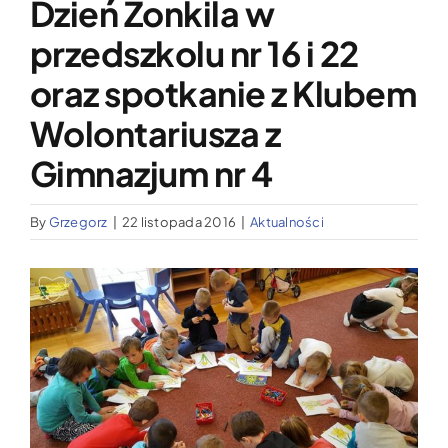
Dzień Żonkila w
Wypożyczalnia sprzętu medycznego
przedszkolu nr 16 i 22
Aktualności
oraz spotkanie z Klubem
Wolontariusza z
Jak możesz nam pomóc?
Gimnazjum nr 4
Kontakt
By
Grzegorz
|
22 listopada 2016
|
Aktualności
Pokaż
większy
obrazek