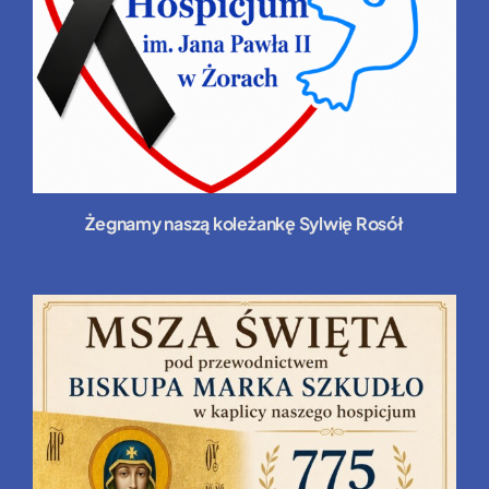
Żegnamy naszą koleżankę Sylwię Rosół