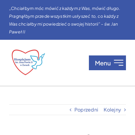
Przejdź
„Chciałbym móc mówić z każdym z Was, mówić długo.
do
Pragnąłbym przede wszystkim usłyszeć to, co każdy z
zawartości
Was chciałby mi powiedzieć o swojej historii” – św. Jan
Paweł II
Menu
O nas
Opieka w Hospicjum
Poprzedni
Kolejny
Zgłaszanie pacjentów