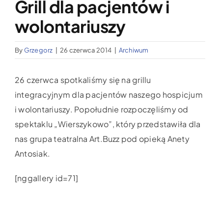
Grill dla pacjentów i
Wypożyczalnia sprzętu medycznego
wolontariuszy
Aktualności
By
Grzegorz
|
26 czerwca 2014
|
Archiwum
Jak możesz nam pomóc?
26 czerwca spotkaliśmy się na grillu
integracyjnym dla pacjentów naszego hospicjum
Kontakt
i wolontariuszy. Popołudnie rozpoczęliśmy od
spektaklu „Wierszykowo”, który przedstawiła dla
nas grupa teatralna Art.Buzz pod opieką Anety
Antosiak.
[nggallery id=71]