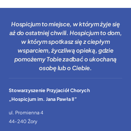
Hospicjum to miejsce
, w którym żyje się
aż do ostatniej chwili.
Hospicjum to dom
,
w którym spotkasz się z ciepłym
wsparciem, życzliwą opieką, gdzie
pomożemy Tobie
zadbać o ukochaną
osobę lub o Ciebie.
Stowarzyszenie Przyjaciół Chorych
„Hospicjum im. Jana Pawła II”
ul. Promienna 4
44-240 Żory