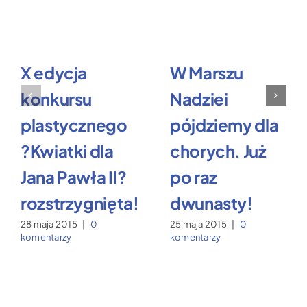
X edycja
W Marszu
konkursu
Nadziei
plastycznego
pójdziemy dla
?Kwiatki dla
chorych. Już
Jana Pawła II?
po raz
rozstrzygnięta!
dwunasty!
28 maja 2015
|
0
25 maja 2015
|
0
komentarzy
komentarzy