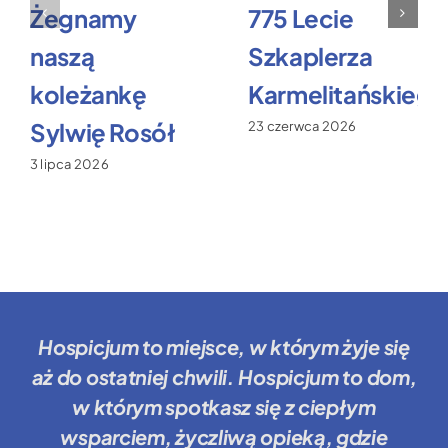
Żegnamy
775 Lecie
naszą
Szkaplerza
koleżankę
Karmelitańskiego
Sylwię Rosół
23 czerwca 2026
3 lipca 2026
Hospicjum to miejsce
, w którym żyje się
aż do ostatniej chwili.
Hospicjum to dom
,
w którym spotkasz się z ciepłym
wsparciem, życzliwą opieką, gdzie