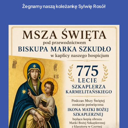
Żegnamy naszą koleżankę Sylwię Rosół