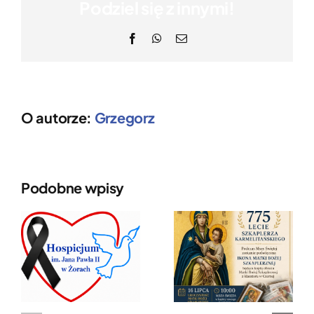
Podziel się z innymi!
Facebook
WhatsApp
Email
O autorze:
Grzegorz
Podobne wpisy