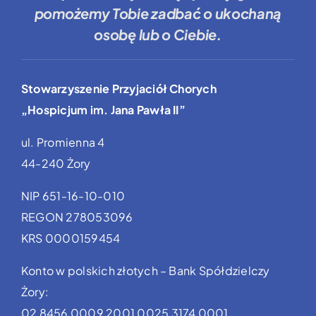
pomożemy Tobie
zadbać o ukochaną
osobę lub o Ciebie.
Stowarzyszenie Przyjaciół Chorych
„Hospicjum im. Jana Pawła II”
ul. Promienna 4
44-240 Żory
NIP 651-16-10-010
REGON 278053096
KRS 0000159454
Konto w polskich złotych – Bank Spółdzielczy
Żory:
02 8456 0009 2001 0025 3174 0001