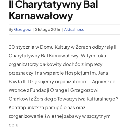
II Charytatywny Bal
Wypożyczalnia sprzętu medycznego
Karnawałowy
Aktualności
By
Grzegorz
|
2 lutego 2016
|
Aktualności
Jak możesz nam pomóc?
30 stycznia w Domu Kultury w Żorach odbył się II
Charytatywny Bal Karnawałowy. W tym roku
Kontakt
organizatorzy całkowity dochód z imprezy
przeznaczyli na wsparcie Hospicjum im. Jana
Pawła II. Dziękujemy organizatorom – Agnieszce
Wronce z Fundacji Orange i Grzegorzowi
Grankowi z Żorskiego Towarzystwa Kulturalnego ?
Kontrapunkt? za pamięć o nas oraz
zorganizowanie świetnej zabawy w szczytnym
celu!