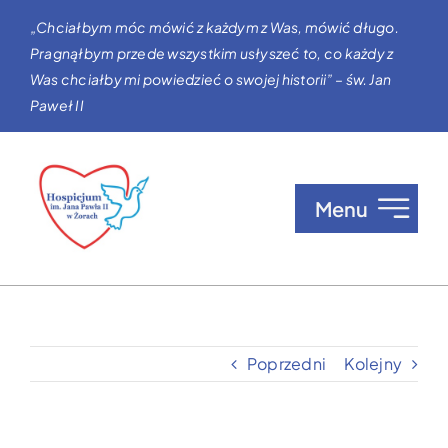
Przejdź
„Chciałbym móc mówić z każdym z Was, mówić długo.
do
Pragnąłbym przede wszystkim usłyszeć to, co każdy z
zawartości
Was chciałby mi powiedzieć o swojej historii” – św. Jan
Paweł II
Menu
O nas
Opieka w Hospicjum
Poprzedni
Kolejny
Zgłaszanie pacjentów