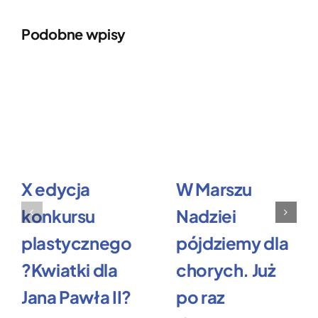
Podobne wpisy
X edycja
W Marszu
konkursu
Nadziei
plastycznego
pójdziemy dla
?Kwiatki dla
chorych. Już
Jana Pawła II?
po raz