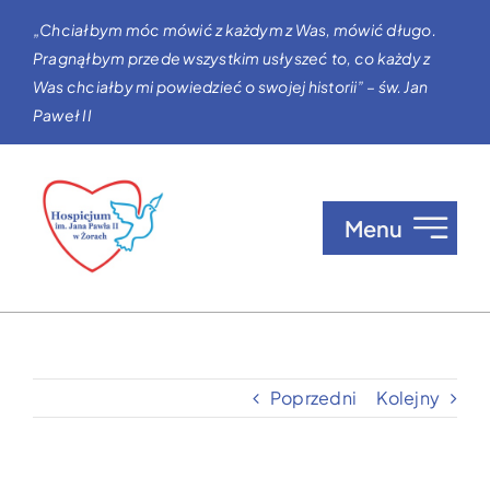
Przejdź
„Chciałbym móc mówić z każdym z Was, mówić długo.
do
Pragnąłbym przede wszystkim usłyszeć to, co każdy z
zawartości
Was chciałby mi powiedzieć o swojej historii” – św. Jan
Paweł II
Menu
O nas
Opieka w Hospicjum
Poprzedni
Kolejny
Zgłaszanie pacjentów