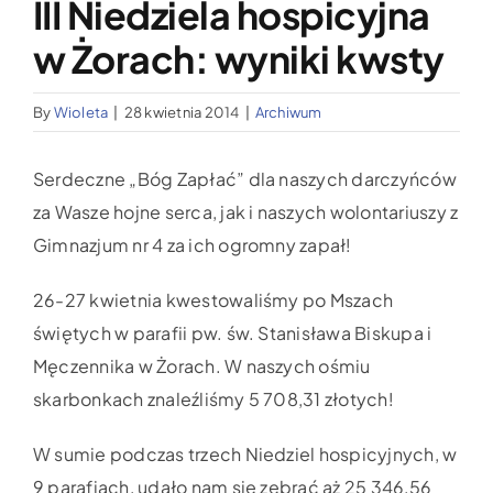
III Niedziela hospicyjna
Wypożyczalnia sprzętu medycznego
w Żorach: wyniki kwsty
Aktualności
By
Wioleta
|
28 kwietnia 2014
|
Archiwum
Jak możesz nam pomóc?
Serdeczne „Bóg Zapłać” dla naszych darczyńców
za Wasze hojne serca, jak i naszych wolontariuszy z
Kontakt
Gimnazjum nr 4 za ich ogromny zapał!
26-27 kwietnia kwestowaliśmy po Mszach
świętych w parafii pw. św. Stanisława Biskupa i
Męczennika w Żorach. W naszych ośmiu
skarbonkach znaleźliśmy 5 708,31 złotych!
W sumie podczas trzech Niedziel hospicyjnych, w
9 parafiach, udało nam się zebrać aż 25 346,56