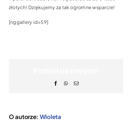
złotych! Dziękujemy za tak ogromne wsparcie!
[nggallery id=59]
Podziel się z innymi!
Facebook
WhatsApp
Email
O autorze:
Wioleta