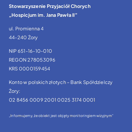
Stowarzyszenie Przyjaciół Chorych
„Hospicjum im. Jana Pawła II”
ul. Promienna 4
44-240 Żory
NIP 651-16-10-010
REGON 278053096
KRS 0000159454
Konto w polskich złotych – Bank Spółdzielczy
Żory:
02 8456 0009 2001 0025 3174 0001
„Informujemy, że obiekt jest objęty monitoringiem wizyjnym”