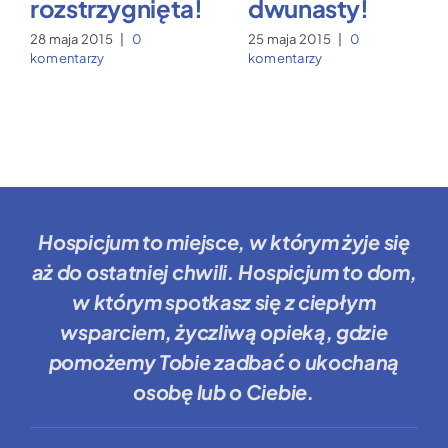
rozstrzygnięta!
dwunasty!
28 maja 2015
|
0
25 maja 2015
|
0
komentarzy
komentarzy
Hospicjum to miejsce
, w którym żyje się
aż do ostatniej chwili.
Hospicjum to dom
,
w którym spotkasz się z ciepłym
wsparciem, życzliwą opieką, gdzie
pomożemy Tobie
zadbać o ukochaną
osobę lub o Ciebie.