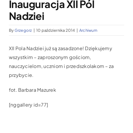
Inauguracja XII Pól
Wypożyczalnia sprzętu medycznego
Nadziei
Aktualności
By
Grzegorz
|
10 października 2014
|
Archiwum
Jak możesz nam pomóc?
XII Pola Nadziei już są zasadzone! Dziękujemy
wszystkim – zaproszonym gościom,
Kontakt
nauczycielom, uczniom i przedszkolakom – za
przybycie.
fot. Barbara Mazurek
[nggallery id=77]