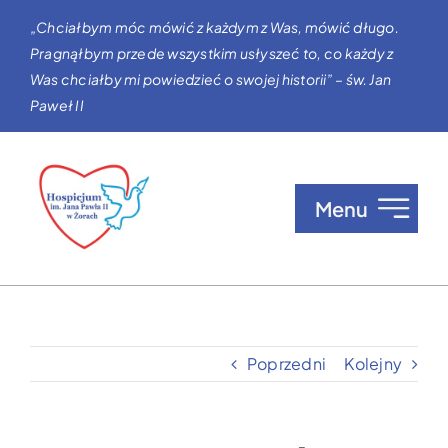
Przejdź
„Chciałbym móc mówić z każdym z Was, mówić długo.
do
Pragnąłbym przede wszystkim usłyszeć to, co każdy z
zawartości
Was chciałby mi powiedzieć o swojej historii” – św. Jan
Paweł II
Menu
O nas
Opieka w Hospicjum
Poprzedni
Kolejny
Zgłaszanie pacjentów