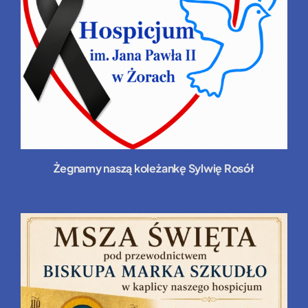
Żegnamy naszą koleżankę Sylwię Rosół