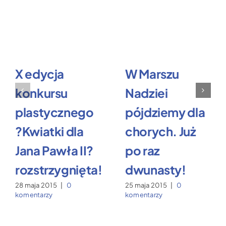
X edycja
W Marszu
konkursu
Nadziei
plastycznego
pójdziemy dla
?Kwiatki dla
chorych. Już
Jana Pawła II?
po raz
rozstrzygnięta!
dwunasty!
28 maja 2015
|
0
25 maja 2015
|
0
komentarzy
komentarzy