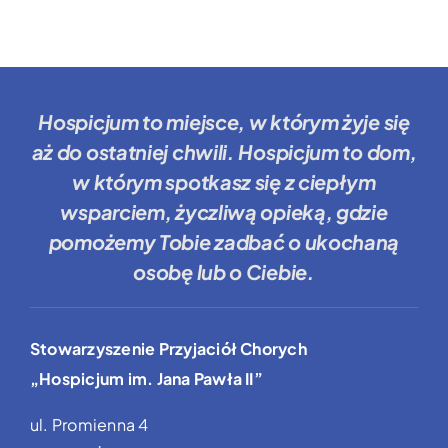
Hospicjum to miejsce
, w którym żyje się
aż do ostatniej chwili.
Hospicjum to dom
,
w którym spotkasz się z ciepłym
wsparciem, życzliwą opieką, gdzie
pomożemy Tobie
zadbać o ukochaną
osobę lub o Ciebie.
Stowarzyszenie Przyjaciół Chorych
„Hospicjum im. Jana Pawła II”
ul. Promienna 4