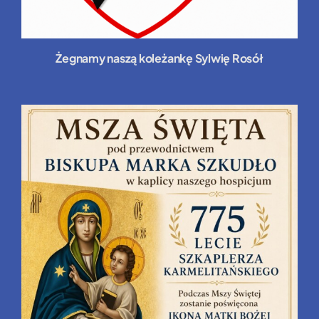
Żegnamy naszą koleżankę Sylwię Rosół