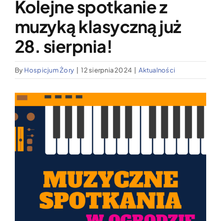
Kolejne spotkanie z
Wypożyczalnia sprzętu medycznego
muzyką klasyczną już
Aktualności
28. sierpnia!
By
Hospicjum Żory
|
12 sierpnia 2024
|
Aktualności
Jak możesz nam pomóc?
Pokaż
Kontakt
większy
obrazek