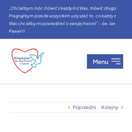
Przejdź
„Chciałbym móc mówić z każdym z Was, mówić długo.
do
Pragnąłbym przede wszystkim usłyszeć to, co każdy z
zawartości
Was chciałby mi powiedzieć o swojej historii” – św. Jan
Paweł II
Menu
O nas
Opieka w Hospicjum
Poprzedni
Kolejny
Zgłaszanie pacjentów