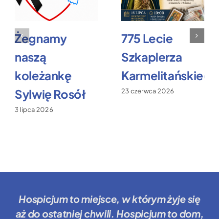
Żegnamy
775 Lecie
naszą
Szkaplerza
koleżankę
Karmelitańskiego
Sylwię Rosół
23 czerwca 2026
3 lipca 2026
Hospicjum to miejsce
, w którym żyje się
aż do ostatniej chwili.
Hospicjum to dom
,