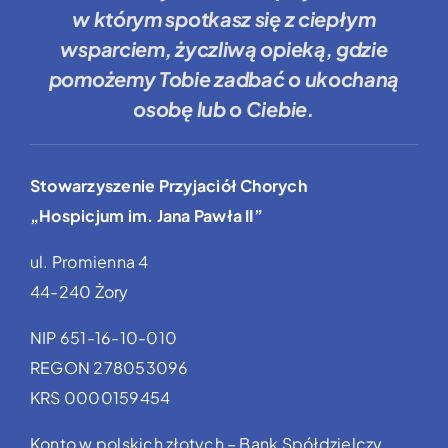
w którym spotkasz się z ciepłym
wsparciem, życzliwą opieką, gdzie
pomożemy Tobie
zadbać o ukochaną
osobę lub o Ciebie.
Stowarzyszenie Przyjaciół Chorych
„Hospicjum im. Jana Pawła II”
ul. Promienna 4
44-240 Żory
NIP 651-16-10-010
REGON 278053096
KRS 0000159454
Konto w polskich złotych – Bank Spółdzielczy