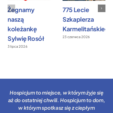
Żegnamy
775 Lecie
naszą
Szkaplerza
koleżankę
Karmelitańskiego
Sylwię Rosół
23 czerwca 2026
3 lipca 2026
Hospicjum to miejsce
, w którym żyje się
aż do ostatniej chwili.
Hospicjum to dom
,
w którym spotkasz się z ciepłym