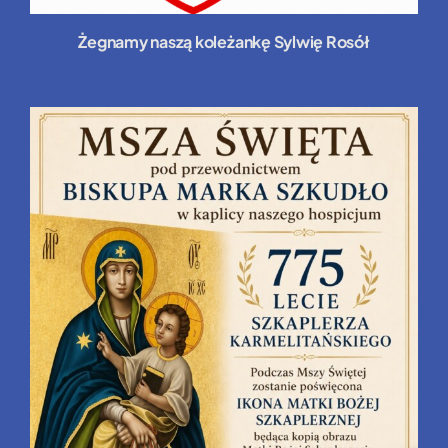
Żegnamy naszą koleżankę Sylwię Rosół