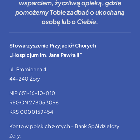
wsparciem, życzliwą opieką, gdzie
pomożemy Tobie
zadbać o ukochaną
osobę lub o Ciebie.
Stowarzyszenie Przyjaciół Chorych
„Hospicjum im. Jana Pawła II”
ul. Promienna 4
44-240 Żory
NIP 651-16-10-010
REGON 278053096
KRS 0000159454
Konto w polskich złotych – Bank Spółdzielczy
Żory: