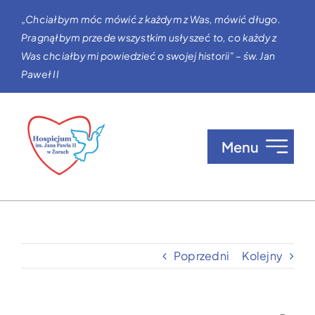
Przejdź
„Chciałbym móc mówić z każdym z Was, mówić długo.
do
Pragnąłbym przede wszystkim usłyszeć to, co każdy z
zawartości
Was chciałby mi powiedzieć o swojej historii” – św. Jan
Paweł II
Menu
O nas
Opieka w Hospicjum
Poprzedni
Kolejny
Zgłaszanie pacjentów