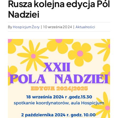
Rusza kolejna edycja Pól
Wypożyczalnia sprzętu medycznego
Nadziei
Aktualności
By
Hospicjum Żory
|
10 września 2024
|
Aktualności
Jak możesz nam pomóc?
Pokaż
większy
Kontakt
obrazek