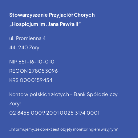
Stowarzyszenie Przyjaciół Chorych
„Hospicjum im. Jana Pawła II”
ul. Promienna 4
44-240 Żory
NIP 651-16-10-010
REGON 278053096
KRS 0000159454
Konto w polskich złotych – Bank Spółdzielczy
Żory:
02 8456 0009 2001 0025 3174 0001
„Informujemy, że obiekt jest objęty monitoringiem wizyjnym”