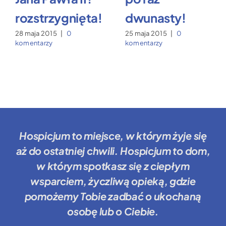
rozstrzygnięta!
dwunasty!
28 maja 2015
|
0
25 maja 2015
|
0
komentarzy
komentarzy
Hospicjum to miejsce
, w którym żyje się
aż do ostatniej chwili.
Hospicjum to dom
,
w którym spotkasz się z ciepłym
wsparciem, życzliwą opieką, gdzie
pomożemy Tobie
zadbać o ukochaną
osobę lub o Ciebie.