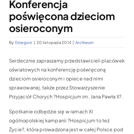
Konferencja
Wypożyczalnia sprzętu medycznego
poświęcona dzieciom
Aktualności
osieroconym
By
Grzegorz
|
20 listopada 2014
|
Archiwum
Jak możesz nam pomóc?
Serdecznie zapraszamy przedstawicieli placówek
Kontakt
oświatowych na konferencję poświęconą
dzieciom osieroconym i opiece nad nimi
sprawowanej, także przez Stowarzyszenie
Przyjaciół Chorych ?Hospicjum im. Jana Pawła II?.
Spotkanie odbędzie się w ramach XI
ogólnopolskiej kampanii ?Hospicjum to też
Życie?, która prowadzona jest w całej Polsce pod