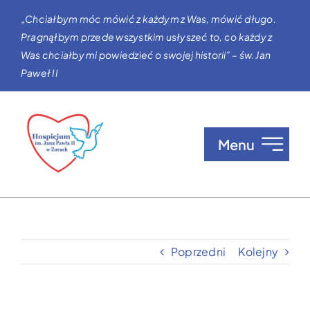
Przejdź
„Chciałbym móc mówić z każdym z Was, mówić długo.
do
Pragnąłbym przede wszystkim usłyszeć to, co każdy z
zawartości
Was chciałby mi powiedzieć o swojej historii” – św. Jan
Paweł II
Menu
O nas
Opieka w Hospicjum
Poprzedni
Kolejny
Zgłaszanie pacjentów