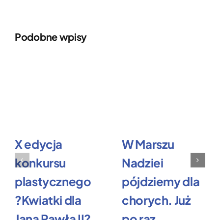
Podobne wpisy
X edycja
W Marszu
konkursu
Nadziei
plastycznego
pójdziemy dla
?Kwiatki dla
chorych. Już
Jana Pawła II?
po raz