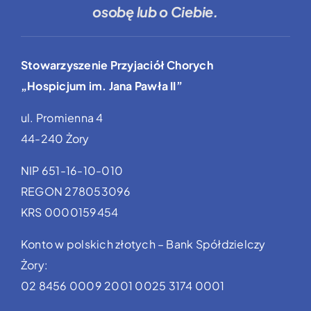
osobę lub o Ciebie.
Stowarzyszenie Przyjaciół Chorych
„Hospicjum im. Jana Pawła II”
ul. Promienna 4
44-240 Żory
NIP 651-16-10-010
REGON 278053096
KRS 0000159454
Konto w polskich złotych – Bank Spółdzielczy
Żory:
02 8456 0009 2001 0025 3174 0001