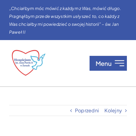
Przejdź
„Chciałbym móc mówić z każdym z Was, mówić długo.
do
Pragnąłbym przede wszystkim usłyszeć to, co każdy z
zawartości
Was chciałby mi powiedzieć o swojej historii” – św. Jan
Paweł II
Menu
O nas
Opieka w Hospicjum
Poprzedni
Kolejny
Zgłaszanie pacjentów