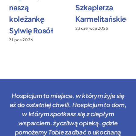
naszą
Szkaplerza
koleżankę
Karmelitańskiego
Sylwię Rosół
23 czerwca 2026
3 lipca 2026
Hospicjum to miejsce
, w którym żyje się
aż do ostatniej chwili.
Hospicjum to dom
,
w którym spotkasz się z ciepłym
wsparciem, życzliwą opieką, gdzie
pomożemy Tobie
zadbać o ukochaną