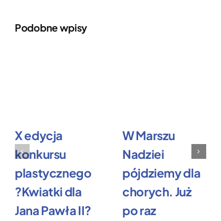
Podobne wpisy
X edycja
W Marszu
konkursu
Nadziei
plastycznego
pójdziemy dla
?Kwiatki dla
chorych. Już
Jana Pawła II?
po raz