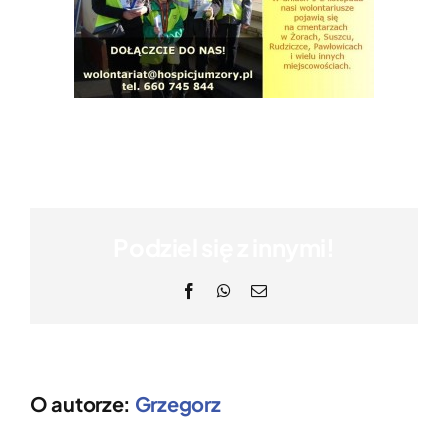
Podziel się z innymi!
Facebook
WhatsApp
Email
O autorze:
Grzegorz