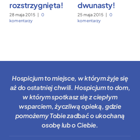
rozstrzygnięta!
dwunasty!
28 maja 2015
|
0
25 maja 2015
|
0
komentarzy
komentarzy
Hospicjum to miejsce
, w którym żyje się
aż do ostatniej chwili.
Hospicjum to dom
,
w którym spotkasz się z ciepłym
wsparciem, życzliwą opieką, gdzie
pomożemy Tobie
zadbać o ukochaną
osobę lub o Ciebie.