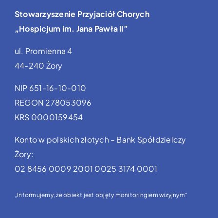
Stowarzyszenie Przyjaciół Chorych
„Hospicjum im. Jana Pawła II”
ul. Promienna 4
44-240 Żory
NIP 651-16-10-010
REGON 278053096
KRS 0000159454
Konto w polskich złotych – Bank Spółdzielczy
Żory:
02 8456 0009 2001 0025 3174 0001
„Informujemy, że obiekt jest objęty monitoringiem wizyjnym”