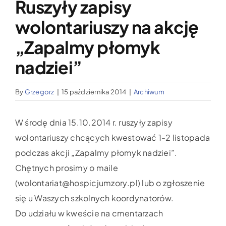
Ruszyły zapisy
Wypożyczalnia sprzętu medycznego
wolontariuszy na akcję
Aktualności
„Zapalmy płomyk
nadziei”
Jak możesz nam pomóc?
By
Grzegorz
|
15 października 2014
|
Archiwum
Kontakt
W środę dnia 15.10.2014 r. ruszyły zapisy
wolontariuszy chcących kwestować 1-2 listopada
podczas akcji „Zapalmy płomyk nadziei”.
Chętnych prosimy o maile
(wolontariat@hospicjumzory
.pl) lub o zgłoszenie
się u Waszych szkolnych koordynatorów.
Do udziału w kweście na cmentarzach