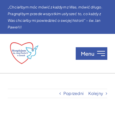
Przejdź
„Chciałbym móc mówić z każdym z Was, mówić długo.
do
Pragnąłbym przede wszystkim usłyszeć to, co każdy z
zawartości
Was chciałby mi powiedzieć o swojej historii” – św. Jan
Paweł II
Menu
O nas
Opieka w Hospicjum
Poprzedni
Kolejny
Zgłaszanie pacjentów