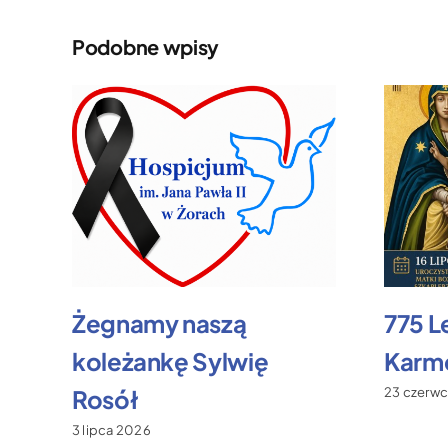
Podobne wpisy
Żegnamy naszą
775 L
koleżankę Sylwię
Karme
Rosół
23 czerw
3 lipca 2026