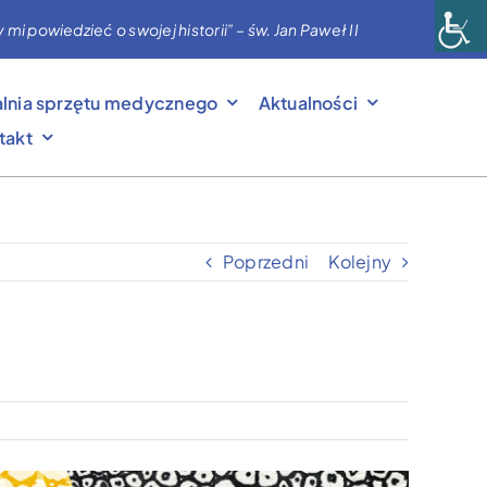
powiedzieć o swojej historii” – św. Jan Paweł II
lnia sprzętu medycznego
Aktualności
takt
Poprzedni
Kolejny