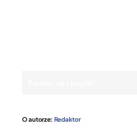
Podziel się z innymi!
O autorze:
Redaktor