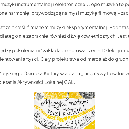
y muzyki instrumentalnej i elektronicznej. Jego muzyka t
e harmonię, przywodzącą na myśl muzykę filmową – zac
szcze określić mianem muzyki eksperymentalnej. Podcza
 dlatego nie zabraknie również dźwięków etnicznych. Jest
dzy pokoleniami” zakłada przeprowadzenie 10 lekcji muzy
entowani artyści. Cały projekt trwa od marca aż do grudn
iejskiego Ośrodka Kultury w Żorach „Inicjatywy Lokalne w
erania Aktywności Lokalnej CAL.