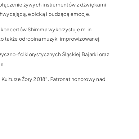
o połączenie żywych instrumentów z dźwiękami
hwycającą, epicką i budzącą emocje.
s koncertów Shimma wykorzystuje m.in.
 to także odrobina muzyki improwizowanej.
czno-folklorystycznych Śląskiej Bajarki oraz
ia.
 Kulturze Żory 2018”. Patronat honorowy nad