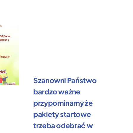
Szanowni Państwo
bardzo ważne
Ż
przypominamy że
k
pakiety startowe
R
trzeba odebrać w
3 l