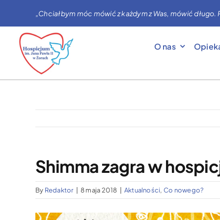
Przejdź
„Chciałbym móc mówić z każdym z Was, mówić długo. Prag
do
zawartości
O nas
Opiek
Shimma zagra w hospi
By
Redaktor
|
8 maja 2018
|
Aktualności
,
Co nowego?
Pokaż