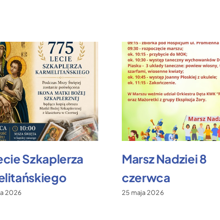
ecie Szkaplerza
Marsz Nadziei 8
litańskiego
czerwca
ca 2026
25 maja 2026