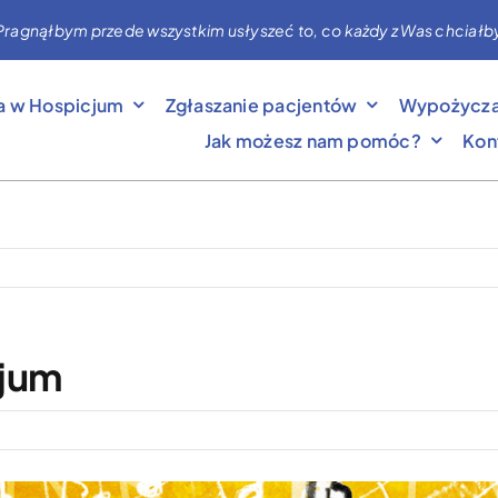
nąłbym przede wszystkim usłyszeć to, co każdy z Was chciałby mi 
a w Hospicjum
Zgłaszanie pacjentów
Wypożycza
Jak możesz nam pomóc?
Kon
cjum