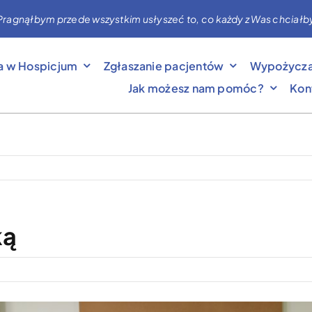
nąłbym przede wszystkim usłyszeć to, co każdy z Was chciałby mi 
a w Hospicjum
Zgłaszanie pacjentów
Wypożycza
Jak możesz nam pomóc?
Kon
ką