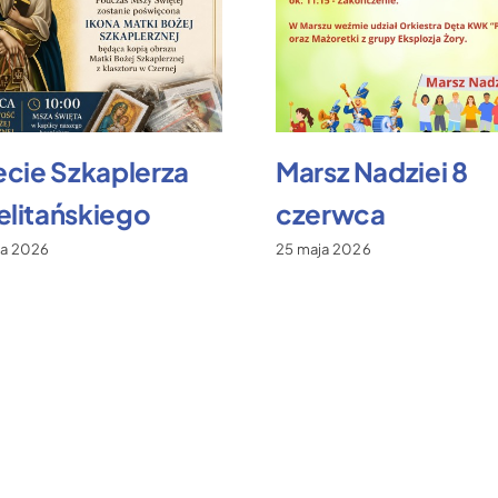
ecie Szkaplerza
Marsz Nadziei 8
litańskiego
czerwca
ca 2026
25 maja 2026