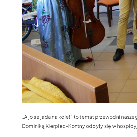
„A jo se jada na kole!” to temat przewodni nasz
Dominiką Kierpiec-Kontny odbyły się w hospicyjn