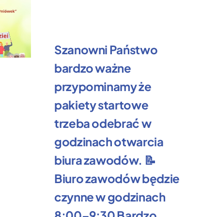
Szanowni Państwo
bardzo ważne
Ż
przypominamy że
k
pakiety startowe
R
trzeba odebrać w
3 l
godzinach otwarcia
biura zawodów. 📝
Biuro zawodów będzie
czynne w godzinach
8:00–9:30 Bardzo