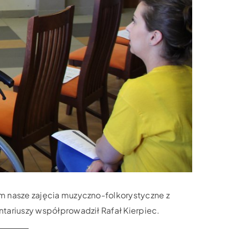
em nasze zajęcia muzyczno-folkorystyczne z
ntariuszy współprowadził Rafał Kierpiec.