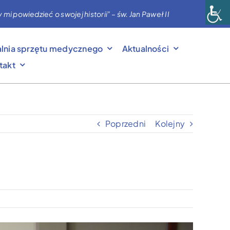
powiedzieć o swojej historii” – św. Jan Paweł II
lnia sprzętu medycznego
Aktualności
takt
Poprzedni
Kolejny