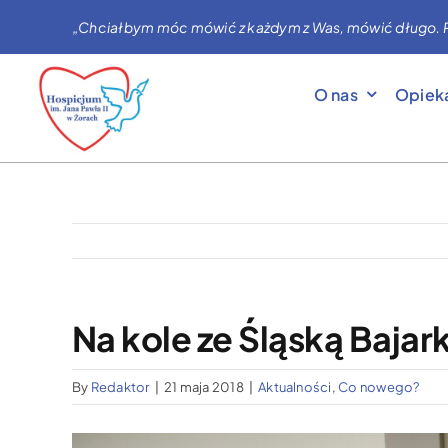
Przejdź
„Chciałbym móc mówić z każdym z Was, mówić długo. Prag
do
zawartości
O nas
Opiek
Na kole ze Śląską Bajar
By
Redaktor
|
21 maja 2018
|
Aktualności
,
Co nowego?
Pokaż