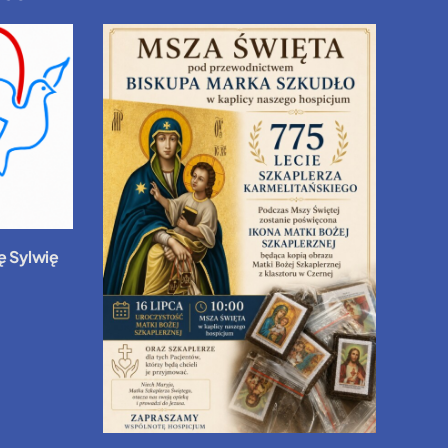
ę Sylwię