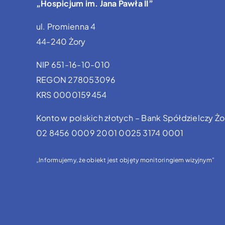
„Hospicjum im. Jana Pawła II”
ul. Promienna 4
44-240 Żory
NIP 651-16-10-010
REGON 278053096
KRS 0000159454
Konto w polskich złotych – Bank Spółdzielczy Żo
02 8456 0009 2001 0025 3174 0001
„Informujemy, że obiekt jest objęty monitoringiem wizyjnym”