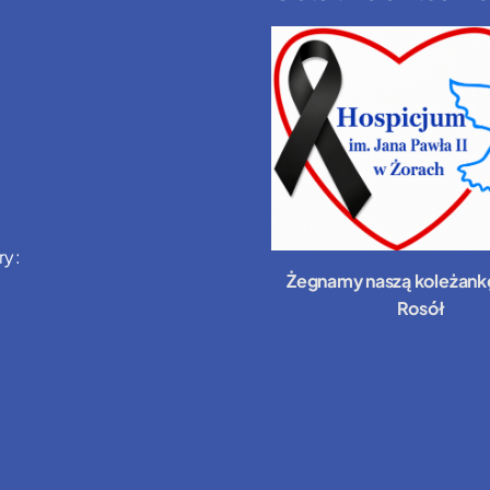
ry:
Żegnamy naszą koleżank
Rosół