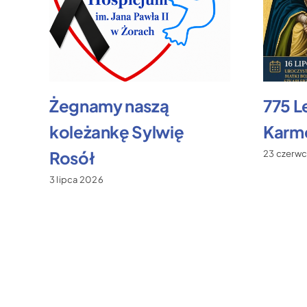
Żegnamy naszą
775 L
koleżankę Sylwię
Karme
Rosół
23 czerw
3 lipca 2026