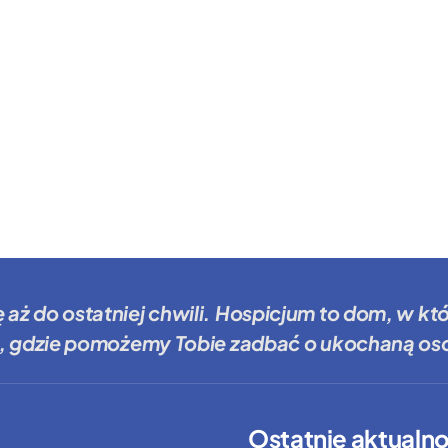
ę aż do ostatniej chwili.
Hospicjum to dom
, w kt
, gdzie
pomożemy Tobie
zadbać o ukochaną oso
Ostatnie aktualno