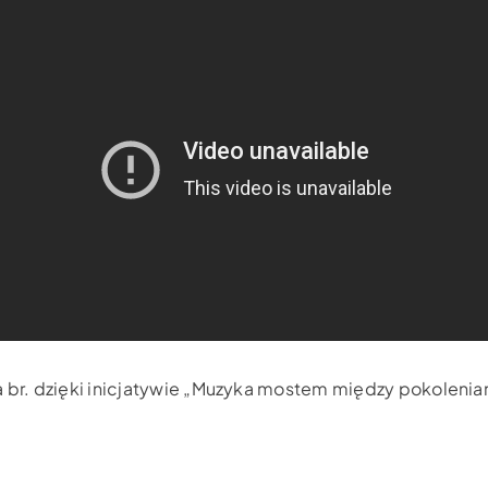
a br. dzięki inicjatywie „Muzyka mostem między pokolenia