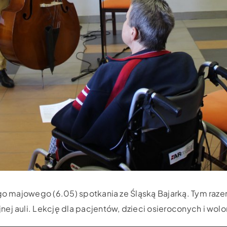
ego majowego (6.05) spotkania ze Śląską Bajarką. Tym raz
ej auli. Lekcję dla pacjentów, dzieci osieroconych i wolo