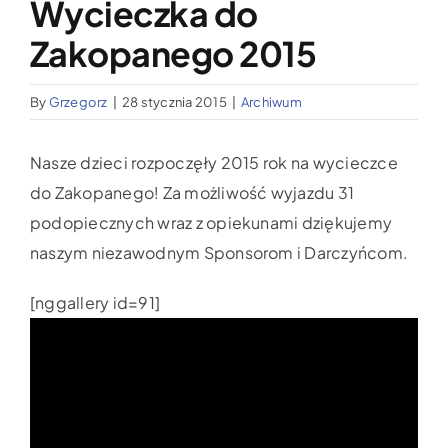
Wycieczka do
Wypożyczalnia sprzętu medycznego
Zakopanego 2015
Aktualności
By
Grzegorz
|
28 stycznia 2015
|
Archiwum
Jak możesz nam pomóc?
Nasze dzieci rozpoczęły 2015 rok na wycieczce
do Zakopanego! Za możliwość wyjazdu 31
Kontakt
podopiecznych wraz z opiekunami dziękujemy
naszym niezawodnym Sponsorom i Darczyńcom.
[nggallery id=91]