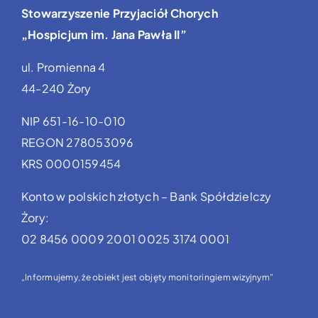
Stowarzyszenie Przyjaciół Chorych
„Hospicjum im. Jana Pawła II”
ul. Promienna 4
44-240 Żory
NIP 651-16-10-010
REGON 278053096
KRS 0000159454
Konto w polskich złotych – Bank Spółdzielczy
Żory:
02 8456 0009 2001 0025 3174 0001
„Informujemy, że obiekt jest objęty monitoringiem wizyjnym”