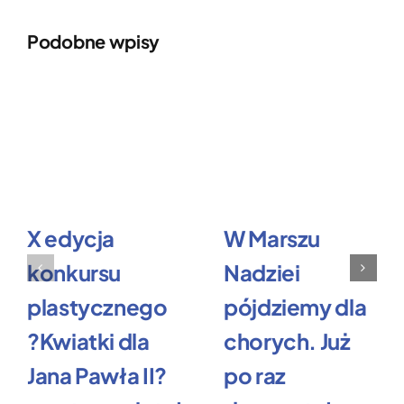
Podobne wpisy
X edycja
W Marszu
konkursu
Nadziei
plastycznego
pójdziemy dla
?Kwiatki dla
chorych. Już
Jana Pawła II?
po raz