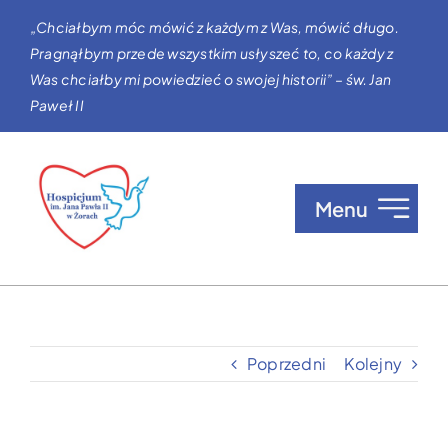
Przejdź
„Chciałbym móc mówić z każdym z Was, mówić długo.
do
Pragnąłbym przede wszystkim usłyszeć to, co każdy z
zawartości
Was chciałby mi powiedzieć o swojej historii” – św. Jan
Paweł II
Menu
O nas
Opieka w Hospicjum
Poprzedni
Kolejny
Zgłaszanie pacjentów