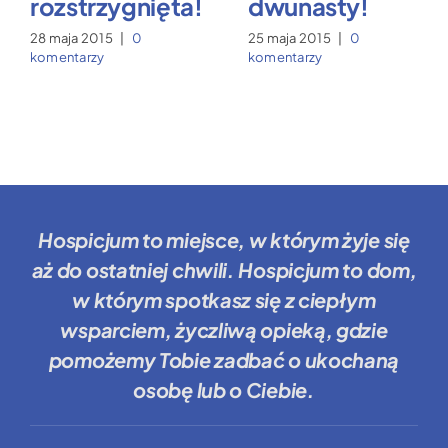
rozstrzygnięta!
dwunasty!
28 maja 2015
|
0
25 maja 2015
|
0
komentarzy
komentarzy
Hospicjum to miejsce
, w którym żyje się
aż do ostatniej chwili.
Hospicjum to dom
,
w którym spotkasz się z ciepłym
wsparciem, życzliwą opieką, gdzie
pomożemy Tobie
zadbać o ukochaną
osobę lub o Ciebie.