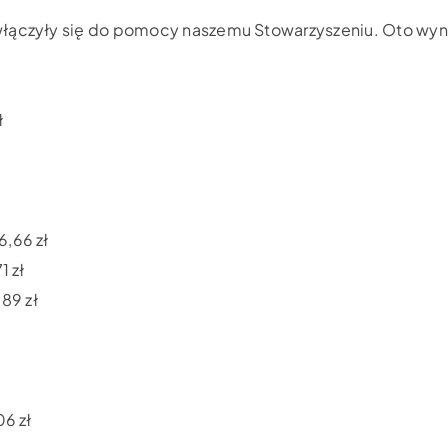
włączyły się do pomocy naszemu Stowarzyszeniu. Oto wyni
ł
6,66 zł
1 zł
,89 zł
06 zł