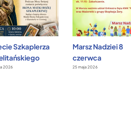
ecie Szkaplerza
Marsz Nadziei 8
litańskiego
czerwca
ca 2026
25 maja 2026