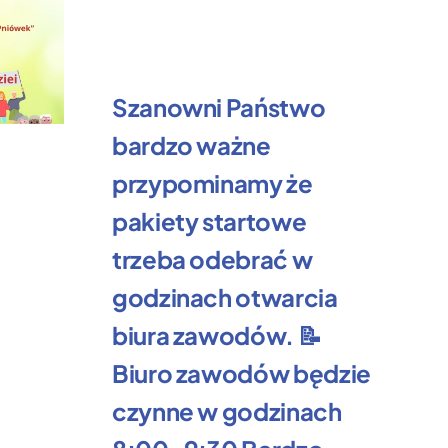
Szanowni Państwo
bardzo ważne
Ż
przypominamy że
k
pakiety startowe
R
trzeba odebrać w
3 l
godzinach otwarcia
biura zawodów. 📝
Biuro zawodów będzie
czynne w godzinach