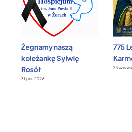
Żegnamy naszą
775 L
koleżankę Sylwię
Karme
Rosół
23 czerw
3 lipca 2026