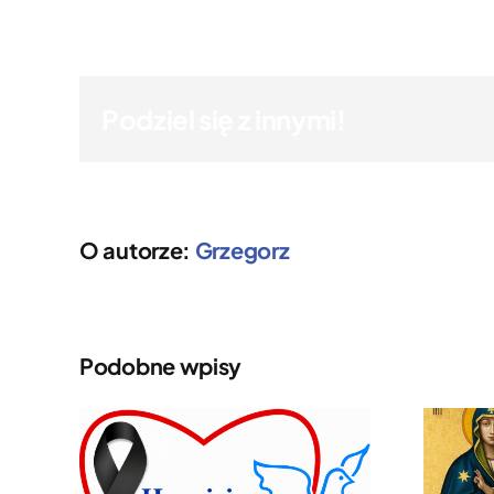
Podziel się z innymi!
O autorze:
Grzegorz
Podobne wpisy