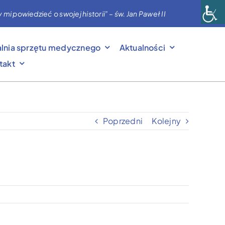
powiedzieć o swojej historii” – św. Jan Paweł II
lnia sprzętu medycznego
Aktualności
takt
Poprzedni
Kolejny