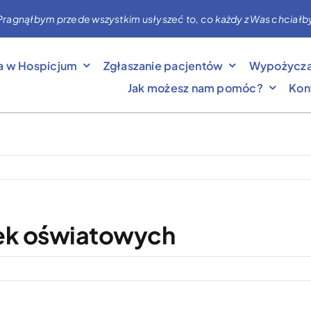
nąłbym przede wszystkim usłyszeć to, co każdy z Was chciałby mi 
a w Hospicjum
Zgłaszanie pacjentów
Wypożycza
Jak możesz nam pomóc?
Kon
wek oświatowych