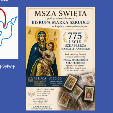
ę Sylwię