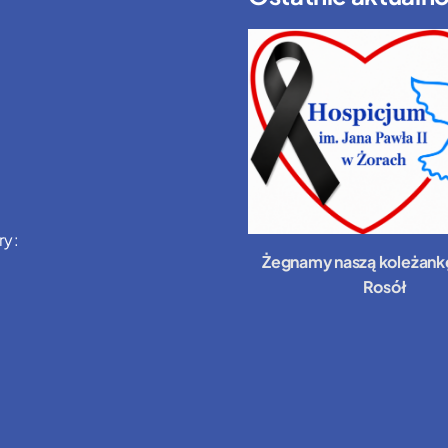
ry:
Żegnamy naszą koleżank
Rosół