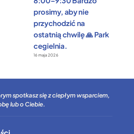
8:00–9:30 Bardzo
prosimy, aby nie
przychodzić na
ostatnią chwilę 🙏 Park
cegielnia.
16 maja 2026
órym spotkasz się z ciepłym wsparciem,
bę lub o Ciebie.
ści