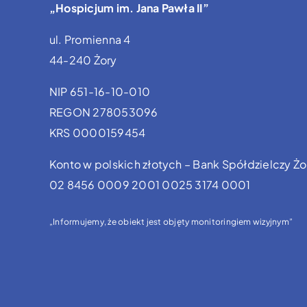
„Hospicjum im. Jana Pawła II”
ul. Promienna 4
44-240 Żory
NIP 651-16-10-010
REGON 278053096
KRS 0000159454
Konto w polskich złotych – Bank Spółdzielczy Żo
02 8456 0009 2001 0025 3174 0001
„Informujemy, że obiekt jest objęty monitoringiem wizyjnym”