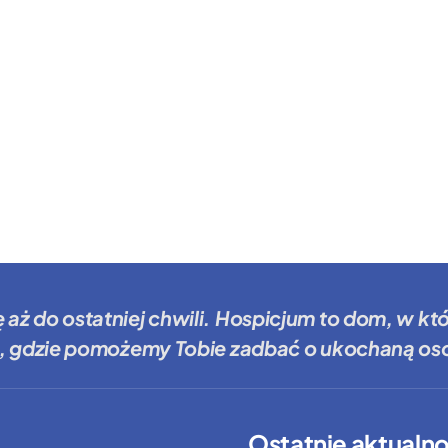
ę aż do ostatniej chwili.
Hospicjum to dom
, w kt
, gdzie
pomożemy Tobie
zadbać o ukochaną oso
Ostatnie aktualno