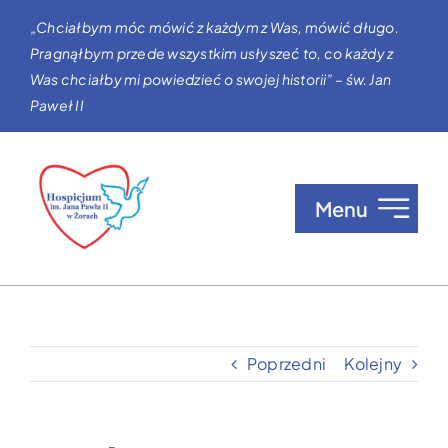
Przejdź
„Chciałbym móc mówić z każdym z Was, mówić długo.
do
Pragnąłbym przede wszystkim usłyszeć to, co każdy z
zawartości
Was chciałby mi powiedzieć o swojej historii” – św. Jan
Paweł II
Menu
O nas
Opieka w Hospicjum
Poprzedni
Kolejny
Zgłaszanie pacjentów