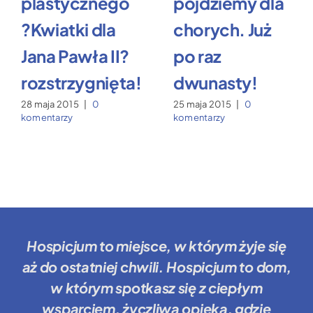
plastycznego
pójdziemy dla
?Kwiatki dla
chorych. Już
Jana Pawła II?
po raz
rozstrzygnięta!
dwunasty!
28 maja 2015
|
0
25 maja 2015
|
0
komentarzy
komentarzy
Hospicjum to miejsce
, w którym żyje się
aż do ostatniej chwili.
Hospicjum to dom
,
w którym spotkasz się z ciepłym
wsparciem, życzliwą opieką, gdzie