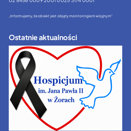
02 8456 0009 2001 0025 3174 0001
„Informujemy, że obiekt jest objęty monitoringiem wizyjnym”
Ostatnie aktualności