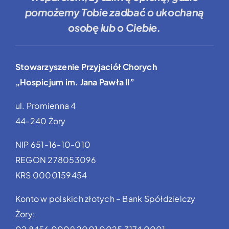
pomożemy Tobie
zadbać o ukochaną
osobę lub o Ciebie.
Stowarzyszenie Przyjaciół Chorych
„Hospicjum im. Jana Pawła II”
ul. Promienna 4
44-240 Żory
NIP 651-16-10-010
REGON 278053096
KRS 0000159454
Konto w polskich złotych – Bank Spółdzielczy
Żory: