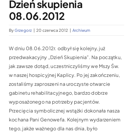
Dzień skupienia
Wypożyczalnia sprzętu medycznego
08.06.2012
Aktualności
By
Grzegorz
|
20 czerwca 2012
|
Archiwum
Jak możesz nam pomóc?
W dniu 08.06.2012r. odbył się kolejny, już
przedwakacyjny „Dzień Skupienia”. Na początku,
Kontakt
jak zawsze dotąd, uczestniczyliśmy we Mszy Św.
w naszej hospicyjnej Kaplicy. Po jej zakończeniu,
zostaliśmy zaproszeni na uroczyste otwarcie
gabinetu rehabilitacyjnego, bardzo dobrze
wyposażonego na potrzeby pacjentów.
Przecięcia symbolicznej wstążki dokonała nasza
kochana Pani Genowefa. Kolejnym wydarzeniem
tego, jakże ważnego dla nas dnia, było