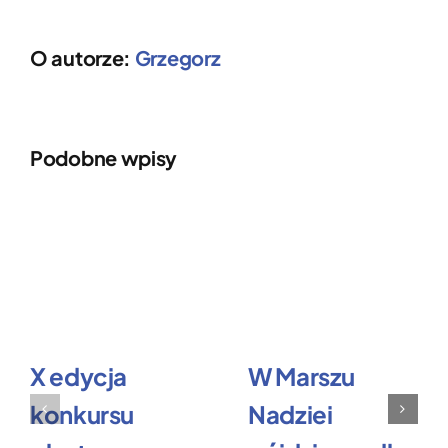
O autorze:
Grzegorz
Podobne wpisy
X edycja
W Marszu
konkursu
Nadziei