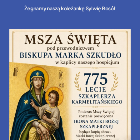
Żegnamy naszą koleżankę Sylwię Rosół