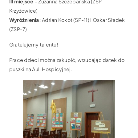
III miejsce
– Zuzanna Szczepańska (ZSP
Krzyżowice)
Wyróżnienia:
Adrian Kokot (SP-11) i Oskar Sładek
(ZSP-7)
Gratulujemy talentu!
Prace dzieci można zakupić, wrzucając datek do
puszki na Auli Hospicyjnej.