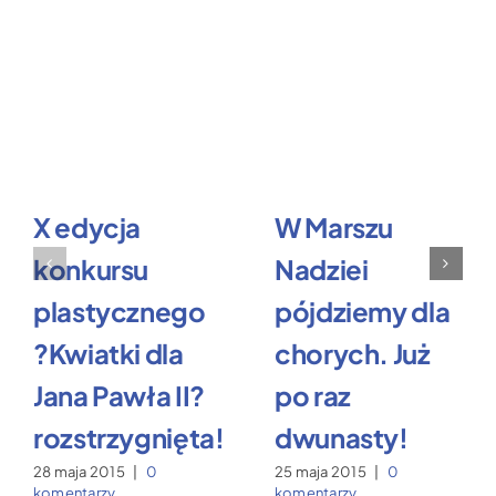
X edycja
W Marszu
konkursu
Nadziei
plastycznego
pójdziemy dla
?Kwiatki dla
chorych. Już
Jana Pawła II?
po raz
rozstrzygnięta!
dwunasty!
28 maja 2015
|
0
25 maja 2015
|
0
komentarzy
komentarzy