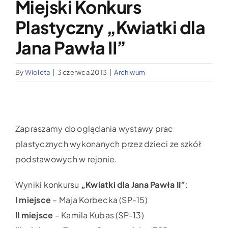
Miejski Konkurs
Wypożyczalnia sprzętu medycznego
Plastyczny „Kwiatki dla
Aktualności
Jana Pawła II”
By
Wioleta
|
3 czerwca 2013
|
Archiwum
Jak możesz nam pomóc?
Kontakt
Zapraszamy do oglądania wystawy prac
plastycznych wykonanych przez dzieci ze szkół
podstawowych w rejonie.
Wyniki konkursu
„Kwiatki dla Jana Pawła II”
:
I miejsce
– Maja Korbecka (SP-15)
II miejsce
– Kamila Kubas (SP-13)