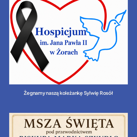
Żegnamy naszą koleżankę Sylwię Rosół