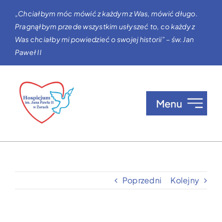
Przejdź
„Chciałbym móc mówić z każdym z Was, mówić długo.
do
Pragnąłbym przede wszystkim usłyszeć to, co każdy z
zawartości
Was chciałby mi powiedzieć o swojej historii” – św. Jan
Paweł II
Menu
O nas
Opieka w Hospicjum
Poprzedni
Kolejny
Zgłaszanie pacjentów