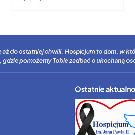
ę aż do ostatniej chwili.
Hospicjum to dom
, w kt
, gdzie
pomożemy Tobie
zadbać o ukochaną oso
Ostatnie aktualno