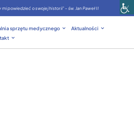
powiedzieć o swojej historii” – św. Jan Paweł II
lnia sprzętu medycznego
Aktualności
takt