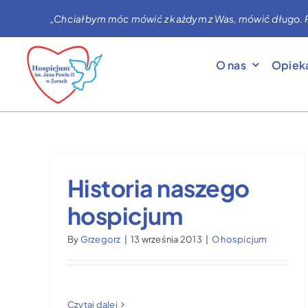
Przejdź
„Chciałbym móc mówić z każdym z Was, mówić długo. Prag
do
zawartości
O nas
Opiek
Historia naszego
hospicjum
By
Grzegorz
|
13 września 2013
|
O hospicjum
Czytaj dalej