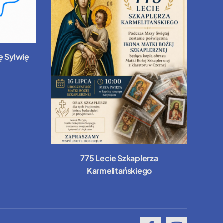
ę Sylwię
775 Lecie Szkaplerza
Karmelitańskiego