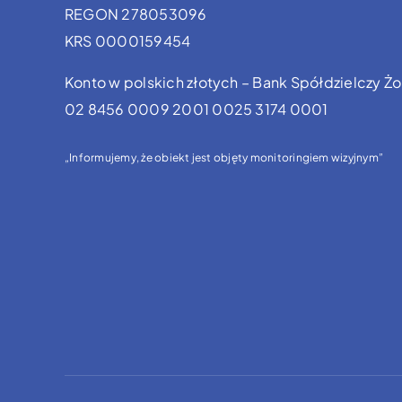
REGON 278053096
KRS 0000159454
Konto w polskich złotych – Bank Spółdzielczy Żo
02 8456 0009 2001 0025 3174 0001
„Informujemy, że obiekt jest objęty monitoringiem wizyjnym”