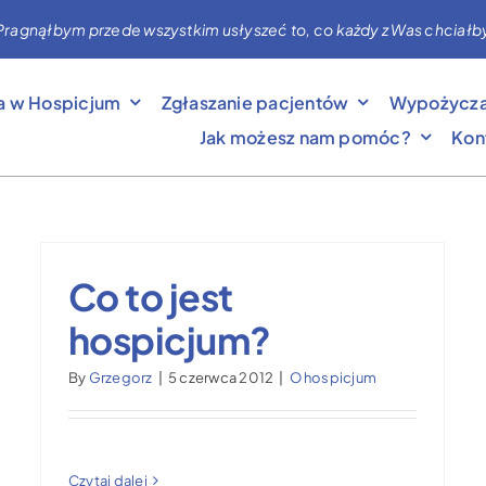
nąłbym przede wszystkim usłyszeć to, co każdy z Was chciałby mi 
a w Hospicjum
Zgłaszanie pacjentów
Wypożycza
Jak możesz nam pomóc?
Kon
Co to jest
hospicjum?
By
Grzegorz
|
5 czerwca 2012
|
O hospicjum
Czytaj dalej