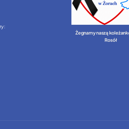
ry:
Żegnamy naszą koleżank
Rosół